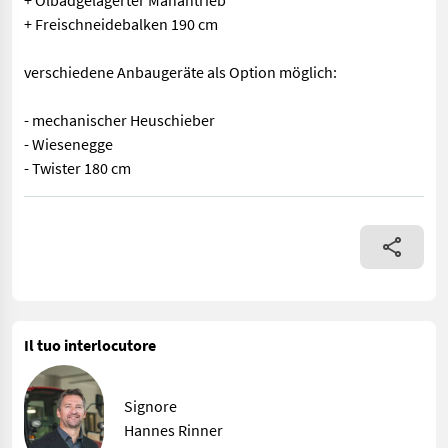
+ Ölbadgelagerter Mähantrieb
+ Freischneidebalken 190 cm
verschiedene Anbaugeräte als Option möglich:
- mechanischer Heuschieber
- Wiesenegge
- Twister 180 cm
+ 4 Takt Motor mit 9 PS und Handstart + stufenloser Fahrantri
Il tuo interlocutore
Signore
Hannes Rinner