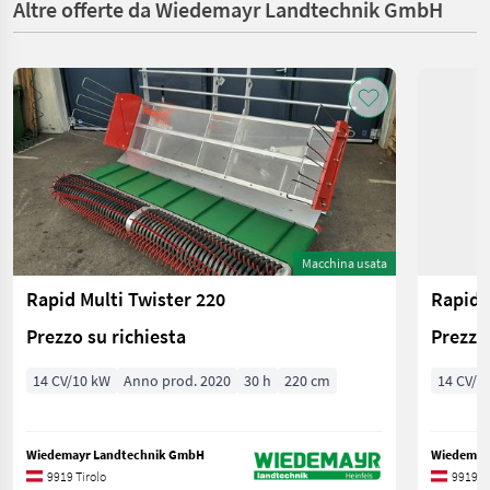
Altre offerte da Wiedemayr Landtechnik GmbH
Macchina usata
Rapid Multi Twister 220
Prezzo su richiesta
Prezzo 
14 CV/10 kW
Anno prod. 2020
30 h
220 cm
14 CV/1
Wiedemayr Landtechnik GmbH
Wiedemay
9919 Tirolo
9919 Ti