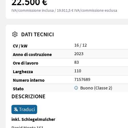
22.500 €
IVA/commissione inclusa
/ 19.911,5 € IVA/commissione esclusa
DATI TECNICI
16 / 12
CV / kW
2023
Anno di costruzione
83
Ore di lavoro
110
Larghezza
7157689
Numero interno
Buono (Classe 2)
Stato
DESCRIZIONE
Traduci
inkl. Schlegelmulcher
Rapid Monta 161