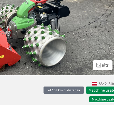
altri
8342
Sti
Macchine usat
247.63 km di distanza
Macchine usat