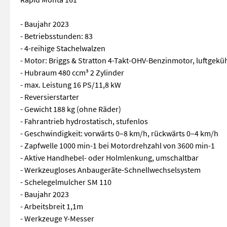
- Baujahr 2023
- Betriebsstunden: 83
- 4-reihige Stachelwalzen
- Motor: Briggs & Stratton 4-Takt-OHV-Benzinmotor, luftgeküh
- Hubraum 480 ccm³ 2 Zylinder
- max. Leistung 16 PS/11,8 kW
- Reversierstarter
- Gewicht 188 kg (ohne Räder)
- Fahrantrieb hydrostatisch, stufenlos
- Geschwindigkeit: vorwärts 0–8 km/h, rückwärts 0–4 km/h
- Zapfwelle 1000 min-1 bei Motordrehzahl von 3600 min-1
- Aktive Handhebel- oder Holmlenkung, umschaltbar
- Werkzeugloses Anbaugeräte-Schnellwechselsystem
- Schelegelmulcher SM 110
- Baujahr 2023
- Arbeitsbreit 1,1m
- Werkzeuge Y-Messer