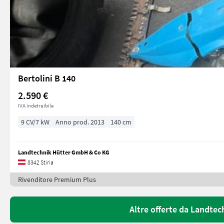
Bertolini B 140
2.590 €
IVA indetraibile
9 CV/7 kW
Anno prod. 2013
140 cm
Landtechnik Hütter GmbH & Co KG
8342 Stiria
Rivenditore Premium Plus
Altre offerte da Landte