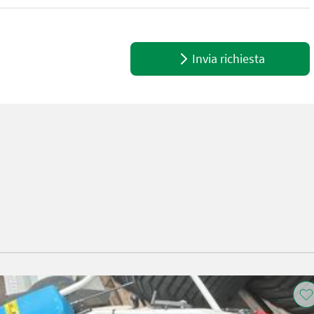
ihige Stachelwalzen - Motor: Briggs & Stratton 4-Takt-OHV-Benzinmo
Invia richiesta