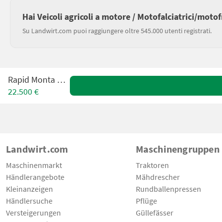
Hai Veicoli agricoli a motore / Motofalciatrici/moto
Su Landwirt.com puoi raggiungere oltre 545.000 utenti registrati.
Rapid Monta M161
22.500 €
Landwirt.com
Maschinengruppen
Maschinenmarkt
Traktoren
Händlerangebote
Mähdrescher
Kleinanzeigen
Rundballenpressen
Händlersuche
Pflüge
Versteigerungen
Güllefässer