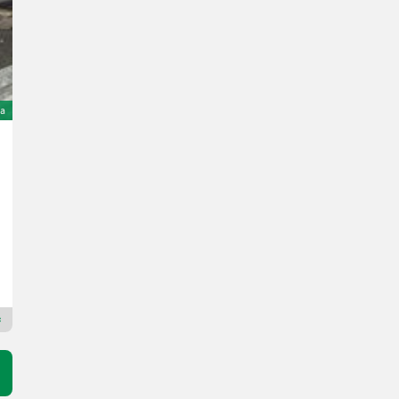
ta
Caffini Standart Fox 1200lt. 15m
10.600 €
IVA/commissione inclusa
9.380,53 € netto
Anno prod. 2013
1500 cm
1200 l
Landtechnik Hütter GmbH & Co KG
8342 Stiria
Rivenditore Premium Plus