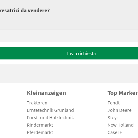
fresatrici da vendere?
Invia richiesta
Kleinanzeigen
Top Marke
Traktoren
Fendt
Erntetechnik Grünland
John Deere
Forst- und Holztechnik
Steyr
Rindermarkt
New Holland
Pferdemarkt
Case IH