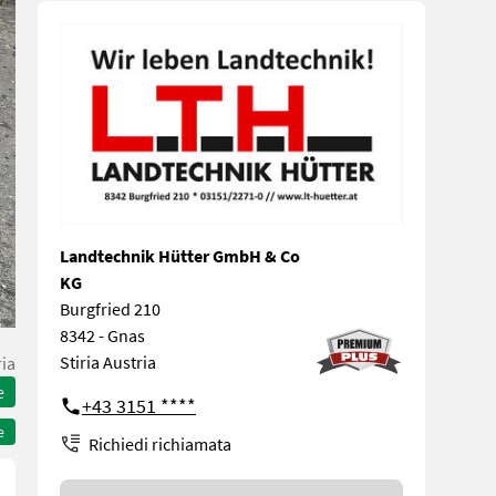
Landtechnik Hütter GmbH & Co
KG
Burgfried 210
8342 - Gnas
Stiria Austria
ria
e
+43 3151 ****
e
Richiedi richiamata