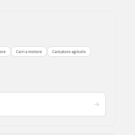
ore
Carri a motore
Caricatore agricolo