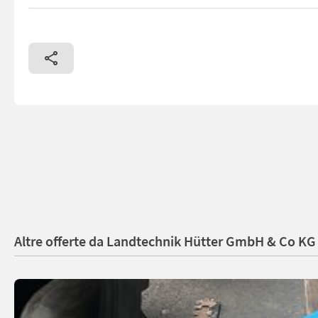
Rapid Monta 161 - Baujahr 2023 - Betriebsstunden: 83 - 4-re
Altre offerte da Landtechnik Hütter GmbH & Co KG