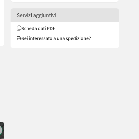
tor, luftgekühlt - Hubraum 480 ccm³ 2 Zylinder - max. Leistung 16
Servizi aggiuntivi
Scheda dati PDF
Sei interessato a una spedizione?