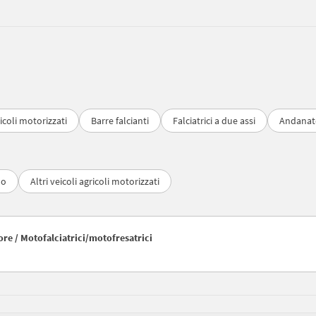
ricoli motorizzati
Barre falcianti
Falciatrici a due assi
Andanat
lo
Altri veicoli agricoli motorizzati
tore / Motofalciatrici/motofresatrici