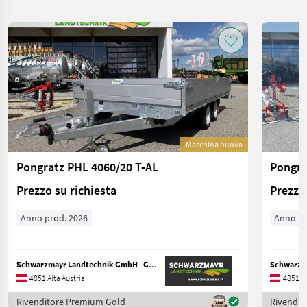
Macchina nuova
Pongratz PHL 4060/20 T-AL
Pongra
Prezzo su richiesta
Prezzo 
Anno prod. 2026
Anno pr
Schwarzmayr Landtechnik GmbH - Gampern
4851 Alta Austria
4851 Al
Rivenditore Premium Gold
Rivendit