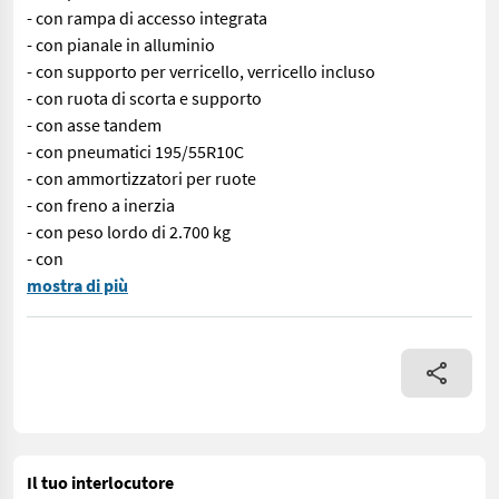
- con rampa di accesso integrata
- con pianale in alluminio
- con supporto per verricello, verricello incluso
- con ruota di scorta e supporto
- con asse tandem
- con pneumatici 195/55R10C
- con ammortizzatori per ruote
- con freno a inerzia
- con peso lordo di 2.700 kg
- con
N. 71387 Rimorchio per il trasporto auto - con piano di carico da
mostra di più
Il tuo interlocutore