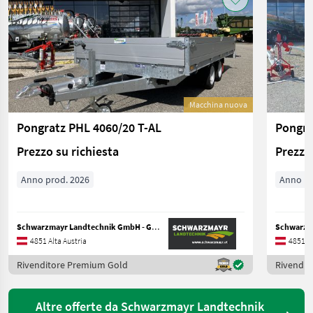
Macchina nuova
Pongratz PHL 4060/20 T-AL
Pongra
Prezzo su richiesta
Prezzo 
Anno prod. 2026
Anno pr
Schwarzmayr Landtechnik GmbH - Gampern
4851 Alta Austria
4851 Al
Rivenditore Premium Gold
Rivendit
Altre offerte da Schwarzmayr Landtechnik