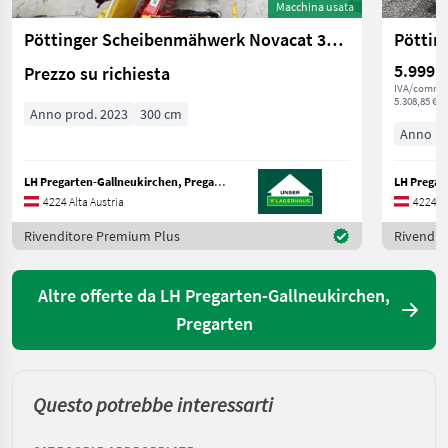
Macchina usata
Pöttinger Scheibenmähwerk Novacat 302 ED
Pöttin
5.999 €
Prezzo su richiesta
IVA/commis
5.308,85 € n
Anno prod. 2023
300 cm
Anno pr
LH Pregarten-Gallneukirchen, Pregarten
4224 Alta Austria
4224 Al
Rivenditore Premium Plus
Rivendit
Altre offerte da LH Pregarten-Gallneukirchen,
Pregarten
Questo potrebbe interessarti