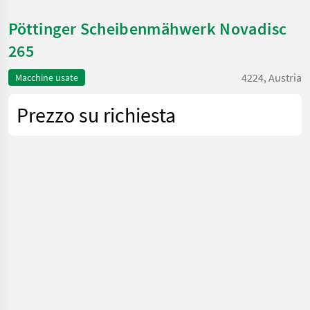
Pöttinger Scheibenmähwerk Novadisc
265
4224, Austria
Macchine usate
Prezzo su richiesta