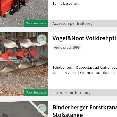
Benne basculanti
Accessori per trattore /
Macchina usata
Vogel&Noot Volldrehpfl
Anno prod. 1999
Scheibensech - Doppeltastrad Aratro rever
vomeri: 4 vomeri, Coltro a disco, Ruota di 
Aratro reversibile idraulico La
Lavorazione terreno /
Macchina usata
Binderberger Forstkran
Stoßstange