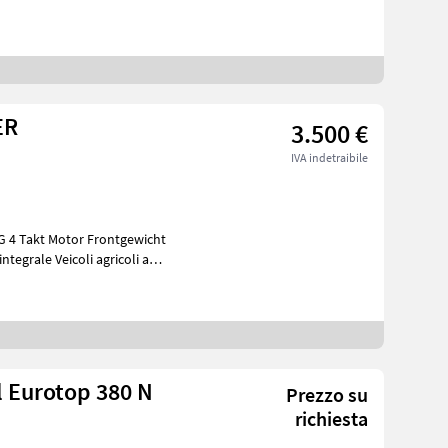
ER
3.500 €
IVA indetraibile
l Eurotop 380 N
Prezzo su
richiesta