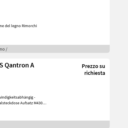
gno /
S Qantron A
Prezzo su
richiesta
windigkeitsabhängig -