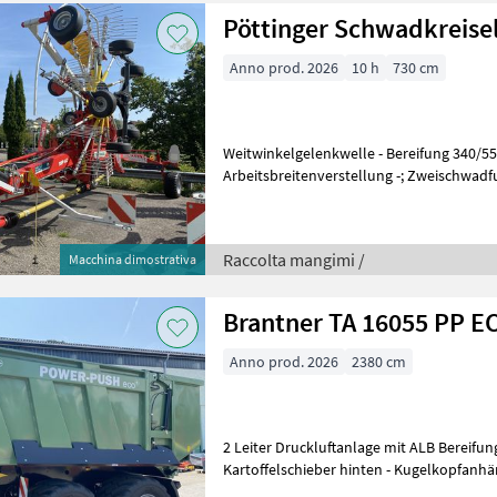
Pöttinger Schwadkreise
Anno prod. 2026
10 h
730 cm
Weitwinkelgelenkwelle - Bereifung 340/55-
Arbeitsbreitenverstellung -; Zweischwadf
Tasträder - hydr. Schwadtuch -; Beleucht
Raccolta mangimi /
Macchina dimostrativa
Brantner TA 16055 PP E
Anno prod. 2026
2380 cm
2 Leiter Druckluftanlage mit ALB Bereifung 710/40 R22, 5 FL 630 BKT -
Kartoffelschieber hinten - Kugelkopfan
ändern) Spur 2100mm - Gesamtbrei