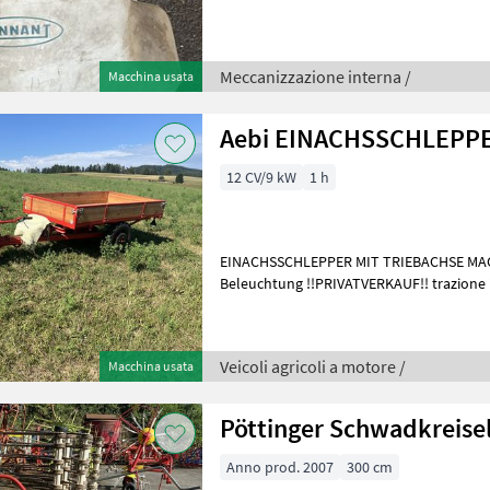
interna Depurazione
Meccanizzazione interna /
Macchina usata
Aebi EINACHSSCHLEPP
12 CV/9 kW
1 h
EINACHSSCHLEPPER MIT TRIEBACHSE MAG 4 Takt Motor Frontgewicht
Beleuchtung !!PRIVATVERKAUF!! trazione integrale Veicoli agricoli a
motore Carri a motore
Veicoli agricoli a motore /
Macchina usata
Pöttinger Schwadkreise
Anno prod. 2007
300 cm