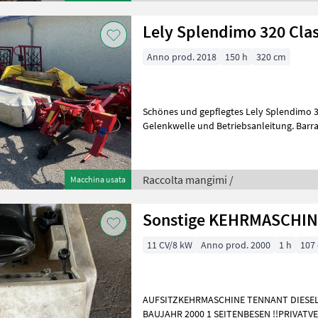
Lely Splendimo 320 Clas
Anno prod. 2018
150 h
320 cm
Schönes und gepflegtes Lely Splendimo 32
Gelenkwelle und Betriebsanleitung. Barra 
inversa: Rotazione inversa meccani
Raccolta mangimi /
Macchina usata
Sonstige KEHRMASCHI
11 CV/8 kW
Anno prod. 2000
1 h
107
AUFSITZKEHRMASCHINE TENNANT DIESELMOTOR HOCHENTLEHRUNG
BAUJAHR 2000 1 SEITENBESEN !!PRIVATVERKAUF!! Meccanizzazione