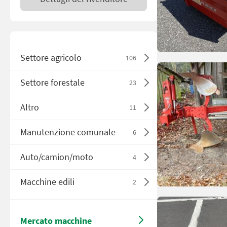
Settore agricolo
106
Settore forestale
23
Altro
11
Manutenzione comunale
6
Auto/camion/moto
4
Macchine edili
2
Mercato macchine