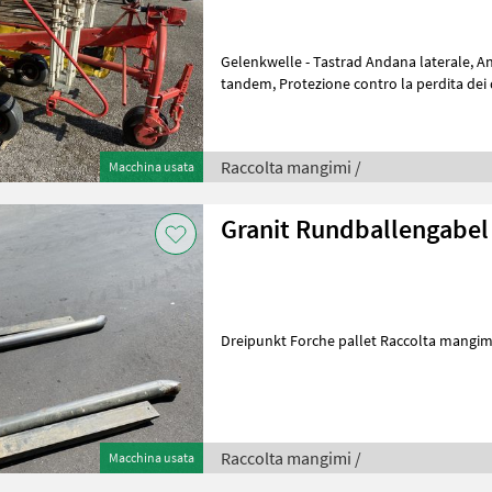
Gelenkwelle - Tastrad Andana laterale, An
tandem, Protezione contro la perdita dei denti, , : Andan
Raccolta mangimi Giroandanatore
Raccolta mangimi /
Macchina usata
Granit Rundballengabel 
Dreipunkt Forche pallet Raccolta mangimi
Raccolta mangimi /
Macchina usata