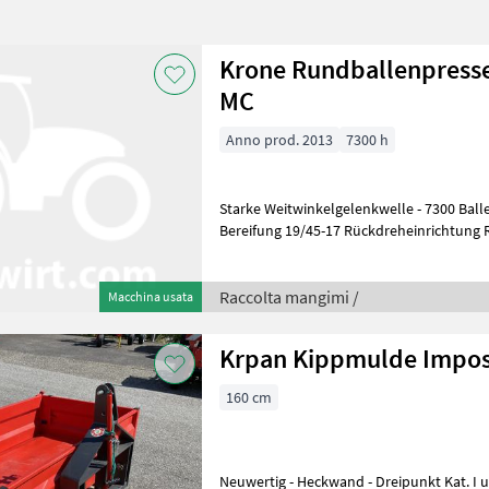
Krone Rundballenpresse
MC
Anno prod. 2013
7300 h
Starke Weitwinkelgelenkwelle - 7300 Ball
Bereifung 19/45-17 Rückdreheinrichtung Rotor hydr. Lubrificazione
centralizzata: Lubrificazione
Raccolta mangimi /
Macchina usata
Krpan Kippmulde Impos
160 cm
Neuwertig - Heckwand - Dreipunkt Kat. I u. II Accessori per tra