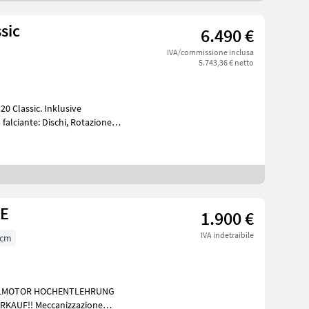
sic
6.490 €
IVA/commissione inclusa
5.743,36 € netto
0 Classic. Inklusive
falciante: Dischi, Rotazione
NE
1.900 €
IVA indetraibile
 cm