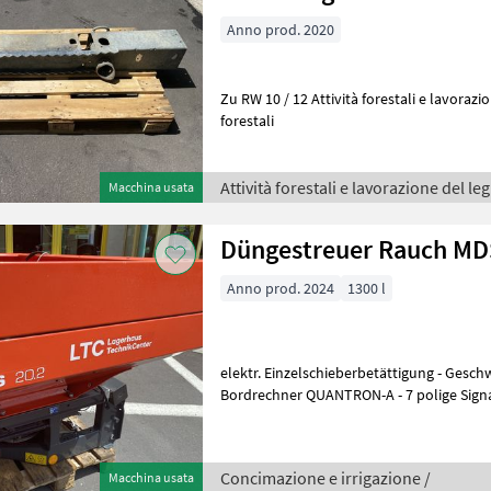
Anno prod. 2020
Zu RW 10 / 12 Attività forestali e lavorazione del legno Rimorchi
forestali
Attività forestali e lavorazione del le
Macchina usata
Düngestreuer Rauch MD
Anno prod. 2024
1300 l
elektr. Einzelschieberbetättigung - Gesch
Bordrechner QUANTRON-A - 7 polige Signalsteckdose Aufsatz M430
(400 ltr.) Spandiconcime a doppio d
Concimazione e irrigazione /
Macchina usata