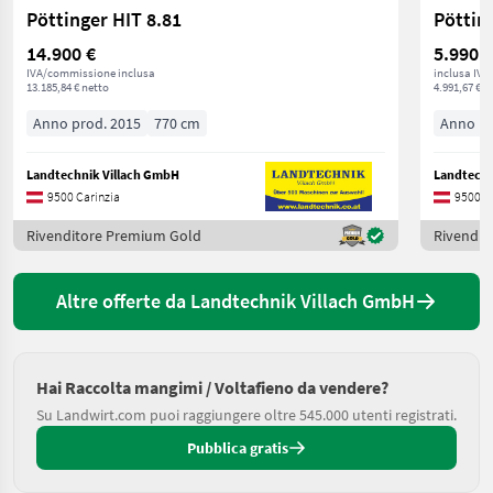
Pöttinger HIT 8.81
Pöttin
14.900 €
5.990 €
IVA/commissione inclusa
inclusa IVA
13.185,84 € netto
4.991,67 € n
Anno prod. 2015
770 cm
Anno pr
Landtechnik Villach GmbH
Landtechn
9500 Carinzia
9500 C
Rivenditore Premium Gold
Rivendit
Altre offerte da Landtechnik Villach GmbH
Hai Raccolta mangimi / Voltafieno da vendere?
Su Landwirt.com puoi raggiungere oltre 545.000 utenti registrati.
Pubblica gratis