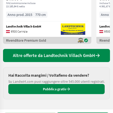
IVA/commissione inclusa
inclusa IVA
13.185,84 € netto
4.991,67 € n
Anno prod. 2015
770 cm
Anno pr
Landtechnik Villach GmbH
Landtechn
9500 Carinzia
9500 C
Rivenditore Premium Gold
Rivendit
Altre offerte da Landtechnik Villach GmbH
Hai Raccolta mangimi / Voltafieno da vendere?
Su Landwirt.com puoi raggiungere oltre 545.000 utenti registrati.
Pubblica gratis