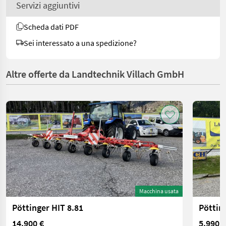
Servizi aggiuntivi
Scheda dati PDF
Sei interessato a una spedizione?
Altre offerte da Landtechnik Villach GmbH
Macchina usata
Pöttinger HIT 8.81
Pöttin
14.900 €
5.990 €