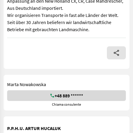
Anpassung an den New Holland CX, CR, Case Mähdrescher,
Aus Deutschland importiert.
Wir organisieren Transporte in fast alle Länder der Welt.
Seit über 30 Jahren beliefern wir landwirtschaftliche
Betriebe mit gebrauchten Landmaschine.
Maispflücker OLIMAC DRAGO 2 - S 8 TR - 8X70 2017 BJ, 8-reihig 
Marta Nowakowska
+48 889 ******
Chiama consulente
P.P.H.U. ARTUR HUCALUK