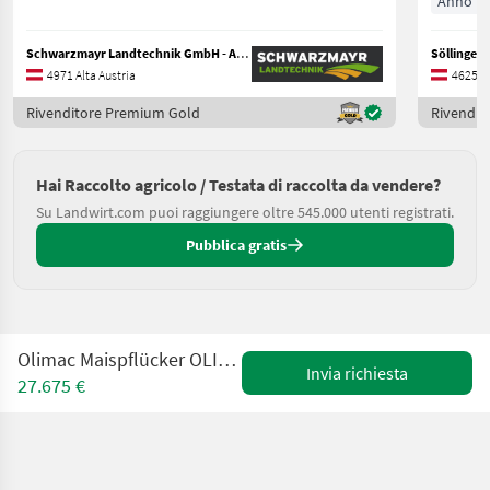
Anno pr
Schwarzmayr Landtechnik GmbH - Aurolzmünster
Söllinger
4971 Alta Austria
4625 Al
Rivenditore Premium Gold
Rivendit
Hai Raccolto agricolo / Testata di raccolta da vendere?
Su Landwirt.com puoi raggiungere oltre 545.000 utenti registrati.
Pubblica gratis
Olimac Maispflücker OLIMAC DRAGO 2 - S 8 TR - 8X70 - 20
Invia richiesta
27.675 €