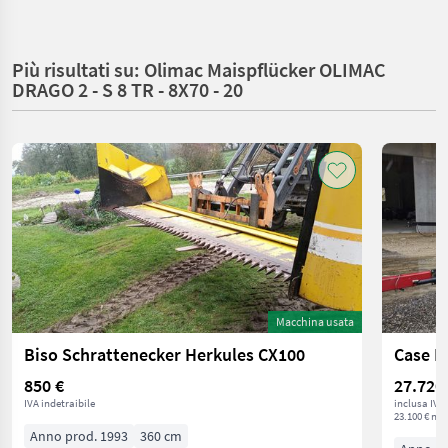
Più risultati su: Olimac Maispflücker OLIMAC
DRAGO 2 - S 8 TR - 8X70 - 20
Macchina usata
Biso Schrattenecker Herkules CX100
Case I
850 €
27.720
IVA indetraibile
inclusa IVA
23.100 € net
Anno prod. 1993
360 cm