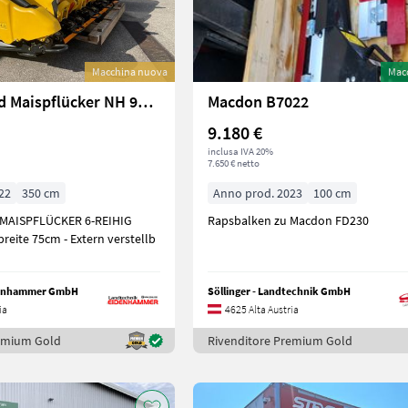
Macchina nuova
Mac
New Holland Maispflücker NH 980CR 6R 70
Macdon B7022
9.180 €
inclusa IVA 20%
7.650 € netto
22
350 cm
Anno prod. 2023
100 cm
MAISPFLÜCKER 6-REIHIG
Rapsbalken zu Macdon FD230
reite 75cm - Extern verstellb
denhammer GmbH
Söllinger - Landtechnik GmbH
ia
4625 Alta Austria
remium Gold
Rivenditore Premium Gold