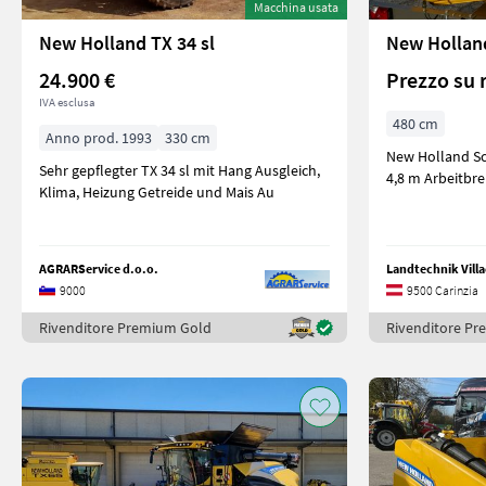
Macchina usata
New Holland TX 34 sl
24.900 €
Prezzo su 
IVA esclusa
480 cm
Anno prod. 1993
330 cm
New Holland Sc
Sehr gepflegter TX 34 sl mit Hang Ausgleich,
4,8 m Arbeitbr
Klima, Heizung Getreide und Mais Au
AGRARService d.o.o.
Landtechnik Vil
9000
9500 Carinzia
Rivenditore Premium Gold
Rivenditore P