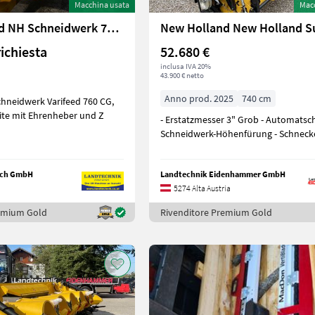
Macchina usata
Mac
New Holland NH Schneidwerk 760 CG 4,8 m
richiesta
52.680 €
inclusa IVA 20%
43.900 € netto
Anno prod. 2025
740 cm
hneidwerk Varifeed 760 CG,
eite mit Ehrenheber und Z
- Erstatzmesser 3" Grob - Automatsc
Schneidwerk-Höhenfürung - Schnec
lach GmbH
Landtechnik Eidenhammer GmbH
5274 Alta Austria
remium Gold
Rivenditore Premium Gold