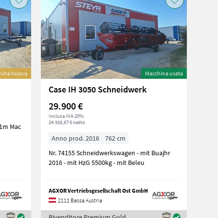
hina nuova
Macchina usata
Case IH 3050 Schneidwerk
29.900 €
inclusa IVA 20%
24.916,67 € netto
.1m Mac
Anno prod. 2016
762 cm
Nr. 74155 Schneidwerkswagen - mit Buajhr
2016 - mit HzG 5500kg - mit Beleu
AGXOR Vertriebsgesellschaft Ost GmbH
2111 Bassa Austria
Rivenditore Premium Gold