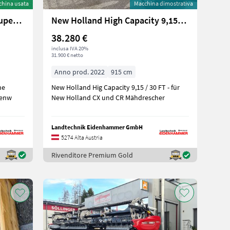
china usata
Macchina dimostrativa
New Holland New Holland Super Flex 740
New Holland High Capacity 9,15m/30FT
38.280 €
inclusa IVA 20%
31.900 € netto
Anno prod. 2022
915 cm
he
New Holland Hig Capacity 9,15 / 30 FT - für
kenw
New Holland CX und CR Mähdrescher
Landtechnik Eidenhammer GmbH
5274 Alta Austria
Rivenditore Premium Gold