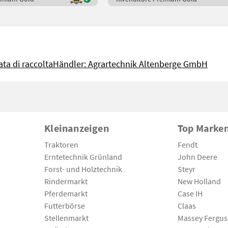
ta di raccolta
Händler: Agrartechnik Altenberge GmbH
Kleinanzeigen
Top Marke
Traktoren
Fendt
Erntetechnik Grünland
John Deere
Forst- und Holztechnik
Steyr
Rindermarkt
New Holland
Pferdemarkt
Case IH
Futterbörse
Claas
Stellenmarkt
Massey Fergu