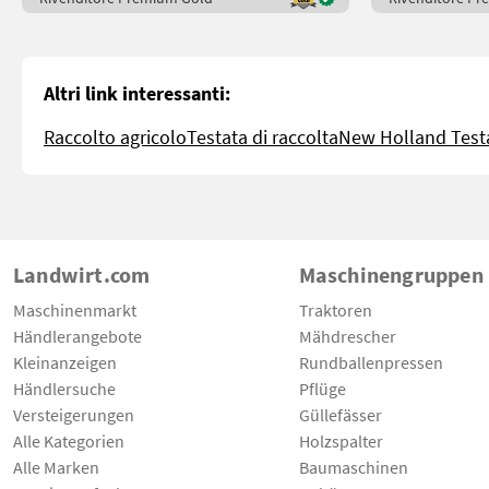
Altri link interessanti:
Raccolto agricolo
Testata di raccolta
New Holland Testa
Landwirt.com
Maschinengruppen
Maschinenmarkt
Traktoren
Händlerangebote
Mähdrescher
Kleinanzeigen
Rundballenpressen
Händlersuche
Pflüge
Versteigerungen
Güllefässer
Alle Kategorien
Holzspalter
Alle Marken
Baumaschinen