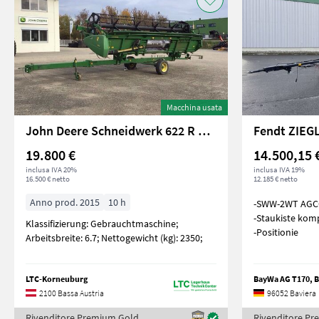
Macchina usata
John Deere Schneidwerk 622 R mit Flötzinger Schneidwerkswag
Fendt ZIEG
19.800 €
14.500,15 
inclusa IVA 20%
inclusa IVA 19%
16.500 € netto
12.185 € netto
Anno prod. 2015
10 h
-SWW-2WT AGCO
-Staukiste komp
Klassifizierung: Gebrauchtmaschine;
-Positionie
Arbeitsbreite: 6.7; Nettogewicht (kg): 2350;
LTC-Korneuburg
BayWa AG T170, 
2100 Bassa Austria
96052 Baviera
Rivenditore Premium Gold
Rivenditore P