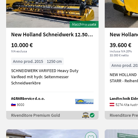
Macchina usata
New Holland Schneidwerk 12.50 VariFeed
10.000 €
39.600 €
IVA esclusa
inclusa IVA 20%
33.000 € netto
Anno prod. 2015
1250 cm
Anno prod. 20
SCHNEIDWERK VARIFEED Heavy Duty
NEW HOLLAND 
Varifeed mit hydr. Seitenmesser
STARR - Reihenb
Schneidwerkbre
AGRARService d.o.o.
Landtechnik Ei
9000
5274 Alta Austr
Rivenditore Premium Gold
Rivenditore P