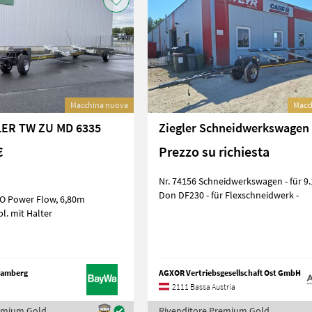
Macchina nuova
Macc
LER TW ZU MD 6335
Ziegler Schneidwerkswagen
€
Prezzo su richiesta
Nr. 74156 Schneidwerkswagen - für 9
Don DF230 - für Flexschneidwerk -
 Power Flow, 6,80m
l. mit Halter
Bamberg
AGXOR Vertriebsgesellschaft Ost GmbH
2111 Bassa Austria
remium Gold
Rivenditore Premium Gold