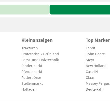
Kleinanzeigen
Top Marke
Traktoren
Fendt
Erntetechnik Grünland
John Deere
Forst- und Holztechnik
Steyr
Rindermarkt
New Holland
Pferdemarkt
Case IH
Futterbörse
Claas
Stellenmarkt
Massey Fergu
Hofladen
Deutz-Fahr