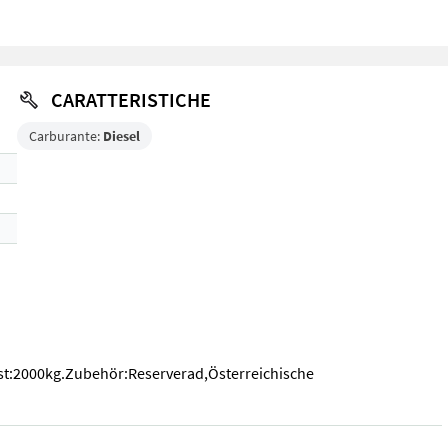
CARATTERISTICHE
Carburante:
Diesel
st:2000kg.Zubehör:Reserverad,Österreichische
ast:2000kg.Zubehör:Reserverad,Österreichische Straßenzulassung(