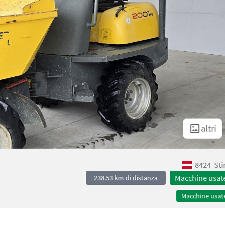
altri
8424
Sti
Macchine usat
238.53 km di distanza
Macchine usat