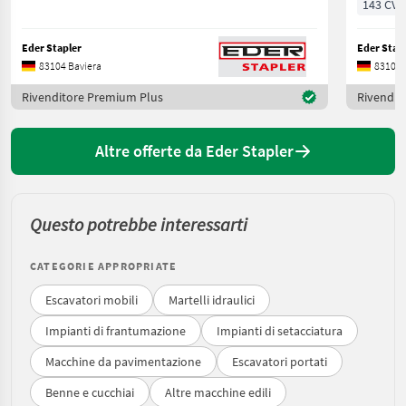
143 CV/
Eder Stapler
Eder Stap
83104 Baviera
83104 
Rivenditore Premium Plus
Rivendit
Altre offerte da Eder Stapler
Questo potrebbe interessarti
CATEGORIE APPROPRIATE
Escavatori mobili
Martelli idraulici
Impianti di frantumazione
Impianti di setacciatura
Macchine da pavimentazione
Escavatori portati
Benne e cucchiai
Altre macchine edili