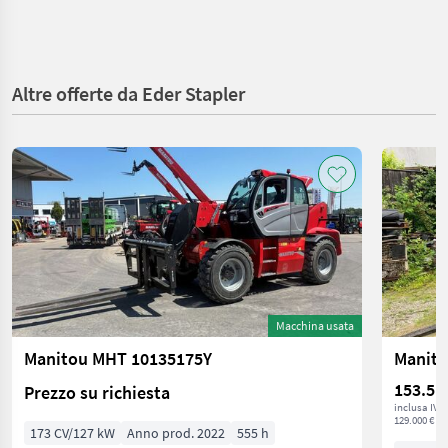
Altre offerte da Eder Stapler
Macchina usata
Manitou MHT 10135175Y
Manito
153.51
Prezzo su richiesta
inclusa IVA
129.000 € ne
173 CV/127 kW
Anno prod. 2022
555 h