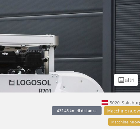
altri
5020
Salisbur
Macchine nuov
432.46 km di distanza
Macchine nuov