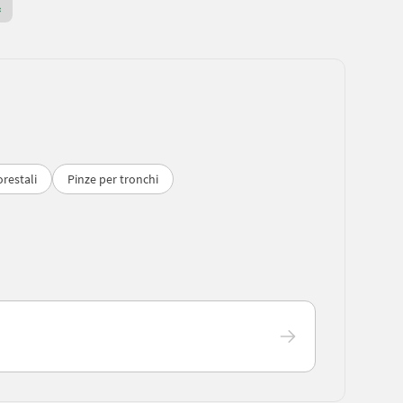
Rivenditore Premium Gold
orestali
Pinze per tronchi