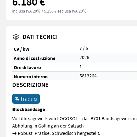
6.180 €
inclusa IVA 20%
/ 5.150 € esclusa IVA 20%
DATI TECNICI
7 / 5
CV / kW
2026
Anno di costruzione
1
Ore di lavoro
5813264
Numero interno
DESCRIZIONE
Traduci
Blockbandsäge
Vorführsägewerk von LOGOSOL – das B701 Bandsägewerk mit 4
Abholung in Golling an der Salzach
➡️ Robust. Präzise. Schwedisch hergestellt.