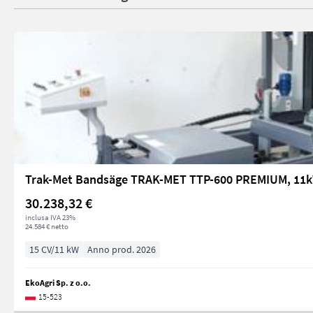
Trak-Met Bandsäge TRAK-MET TTP-600 PREMIUM, 11
30.238,32 €
inclusa IVA 23%
24.584 € netto
15 CV/11 kW
Anno prod. 2026
EkoAgri Sp. z o.o.
15-523