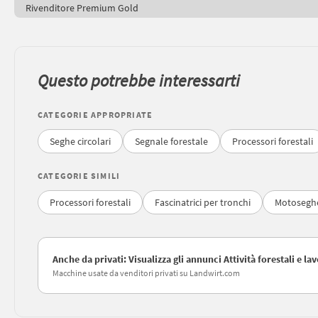
Rivenditore Premium Gold
Questo potrebbe interessarti
CATEGORIE APPROPRIATE
Seghe circolari
Segnale forestale
Processori forestali
CATEGORIE SIMILI
Processori forestali
Fascinatrici per tronchi
Motosegh
Anche da privati: Visualizza gli annunci Attività forestali e l
Macchine usate da venditori privati su Landwirt.com