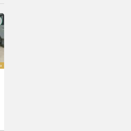
va
Trak-Met Bandsäge TTP-600 ECO, 5.5 kW
7.650,60 €
inclusa IVA 23%
6.220 € netto
7 CV/5 kW
Anno prod. 2026
70 cm
EkoAgri Sp. z o.o.
15-523