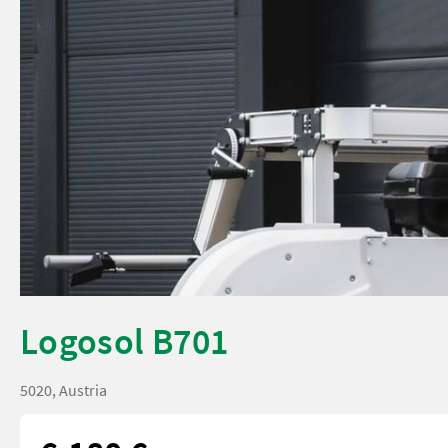
Logosol B701
5020, Austria