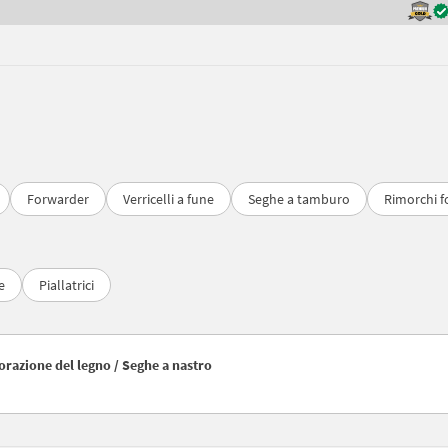
Forwarder
Verricelli a fune
Seghe a tamburo
Rimorchi f
e
Piallatrici
avorazione del legno / Seghe a nastro