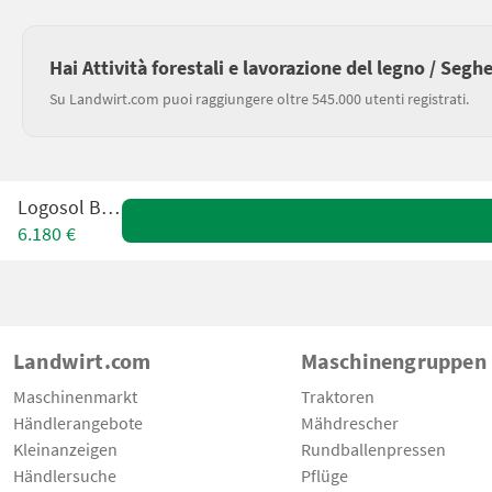
Hai Attività forestali e lavorazione del legno / Segh
Su Landwirt.com puoi raggiungere oltre 545.000 utenti registrati.
Logosol B701
6.180 €
Landwirt.com
Maschinengruppen
Maschinenmarkt
Traktoren
Händlerangebote
Mähdrescher
Kleinanzeigen
Rundballenpressen
Händlersuche
Pflüge