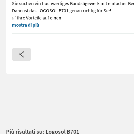
Sie suchen ein hochwertiges Bandsägewerk mit einfacher Be
Dann ist das LOGOSOL B701 genau richtig für Sie!
✅ Ihre Vorteile auf einen
Vorführsägewerk von LOGOSOL – das B701 Bandsägewerk mit 4,
mostra di più
Più risultati su: Logosol B701