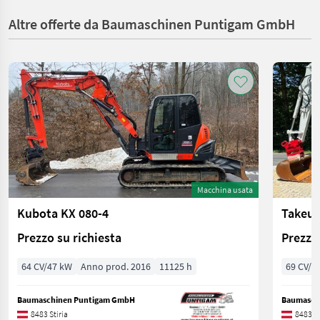
Altre offerte da Baumaschinen Puntigam GmbH
Macchina usata
Kubota KX 080-4
Takeuc
Prezzo su richiesta
Prezzo 
64 CV/47 kW
Anno prod. 2016
11125 h
69 CV/5
Baumaschinen Puntigam GmbH
Baumasch
8483 Stiria
8483 St