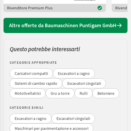
Rivenditore Premium Plus
Rivendit
Altre offerte da Baumaschinen Puntigam GmbH
Questo potrebbe interessarti
CATEGORIE APPROPRIATE
Caricatori compatti
Escavatori a ragno
Sistemi di cambio rapido
Escavatori cingolati
Motolivellatrici
Gru a torre
Rulli
Betoniere
CATEGORIE SIMILI
Escavatori a ragno
Escavatori cingolati
Macchinari per pavimentazione e accessori