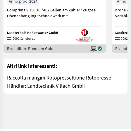
Anno prod. 2024
Anno pr
Comprima V 150 XC *402 Ballen am Zähler *Zugöse
Krone Va
Obenanhängung *Schneidwerk mit
variable
Landtechnik Hohenwarter GmbH
Landtech
5092 Salisburgo
5092 S
Rivenditore Premium Gold
Rivendit
Altri link interessanti:
Raccolta mangimi
Rotopresse
Krone Rotopresse
Händler: Landtechnik Villach GmbH