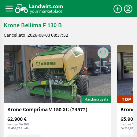
Krone Bellima F 130 B
Cancellato: 2026-08-03 08:37:52
TOP
Macchina usata
Krone Comprima V 150 XC (24572)
Krone 
62.900 €
65.900
inclusa IVA 20%
inclusa IVA
52.416,67 € netto
54.916,67 € 