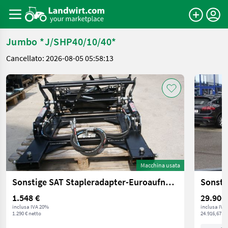
Jumbo *J/SHP40/10/40*
Cancellato: 2026-08-05 05:58:13
Macchina usata
Sonstige SAT Stapleradapter-Euroaufnahme
1.548 €
29.900
inclusa IVA 20%
inclusa IVA
1.290 € netto
24.916,67 € 