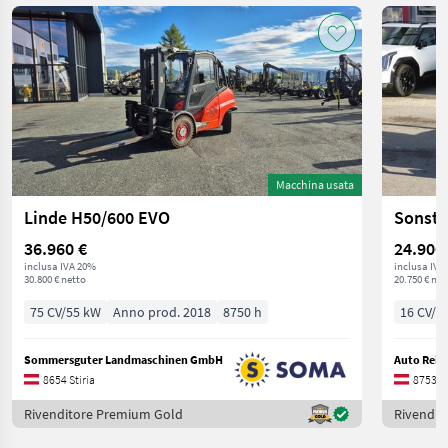
Macchina usata
Linde H50/600 EVO
36.960 €
24.900
inclusa IVA 20%
inclusa IVA
30.800 € netto
20.750 € net
75 CV/55 kW
Anno prod. 2018
8750 h
16 CV/1
Sommersguter Landmaschinen GmbH
Auto Reit
8654 Stiria
8753 St
Rivenditore Premium Gold
Rivendit