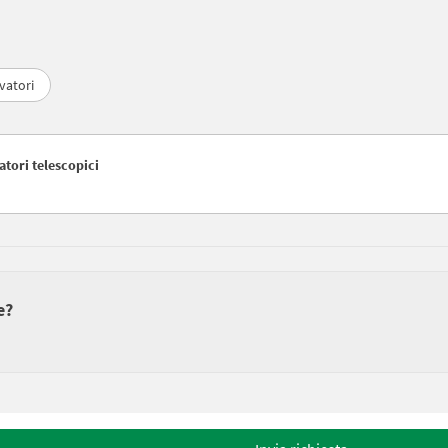
vatori
atori telescopici
e?