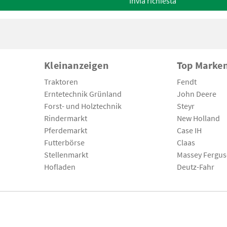
Invia richiesta
Kleinanzeigen
Top Marke
Traktoren
Fendt
Erntetechnik Grünland
John Deere
Forst- und Holztechnik
Steyr
Rindermarkt
New Holland
Pferdemarkt
Case IH
Futterbörse
Claas
Stellenmarkt
Massey Fergu
Hofladen
Deutz-Fahr