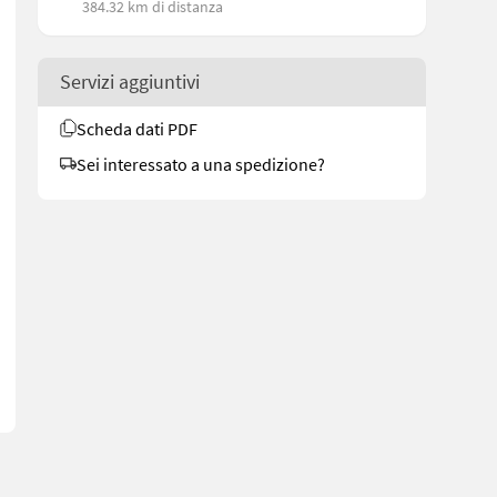
384.32 km di distanza
Servizi aggiuntivi
Scheda dati PDF
Sei interessato a una spedizione?
utomatischer Umkehrlüfter, Allradabschaltung, automatische Schwin