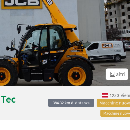
altri
1230
Vien
 Tec
Macchine nuov
384.32 km di distanza
Macchine nuov