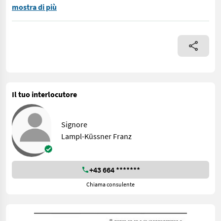
- Einsatz: Ideal für den Einsatz in Obstgärten und Weinbergen
mostra di più
Il tuo interlocutore
Signore
Lampl-Küssner Franz
+43 664 *******
Chiama consulente