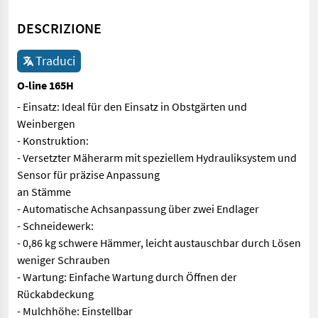
DESCRIZIONE
Traduci
O-line 165H
- Einsatz: Ideal für den Einsatz in Obstgärten und
Weinbergen
- Konstruktion:
- Versetzter Mäherarm mit speziellem Hydrauliksystem und
Sensor für präzise Anpassung
an Stämme
- Automatische Achsanpassung über zwei Endlager
- Schneidewerk:
- 0,86 kg schwere Hämmer, leicht austauschbar durch Lösen
weniger Schrauben
- Wartung: Einfache Wartung durch Öffnen der
Rückabdeckung
- Mulchhöhe: Einstellbar