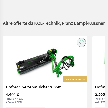
Altre offerte da KOL-Technik, Franz Lampl-Küssner
Macchina nuova
Hofman Seitenmulcher 2,05m
Hofman
4.444 €
2.505 €
inclusa IVA 20%
inclusa IVA
3.703,33 € netto
2.087,50 € n