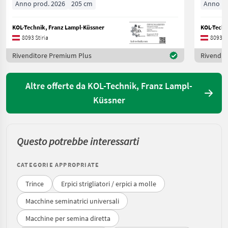
Anno prod. 2026
205 cm
Anno pr
KOL-Technik, Franz Lampl-Küssner
KOL-Techn
8093 Stiria
8093 St
Rivenditore Premium Plus
Rivendit
Altre offerte da KOL-Technik, Franz Lampl-
Küssner
Questo potrebbe interessarti
CATEGORIE APPROPRIATE
Trince
Erpici strigliatori / erpici a molle
Macchine seminatrici universali
Macchine per semina diretta