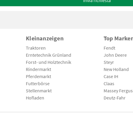
Invia richiesta
Kleinanzeigen
Top Marke
Traktoren
Fendt
Erntetechnik Grünland
John Deere
Forst- und Holztechnik
Steyr
Rindermarkt
New Holland
Pferdemarkt
Case IH
Futterbörse
Claas
Stellenmarkt
Massey Fergu
Hofladen
Deutz-Fahr