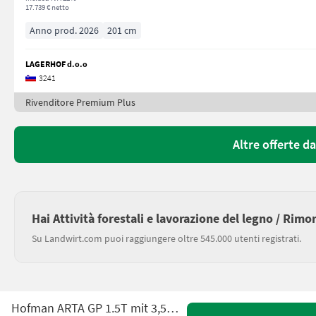
17.739 € netto
Anno prod. 2026
201 cm
LAGERHOF d.o.o
3241
Rivenditore Premium Plus
Altre offerte 
Hai Attività forestali e lavorazione del legno / Rimo
Su Landwirt.com puoi raggiungere oltre 545.000 utenti registrati.
Hofman ARTA GP 1.5T mit 3,5m Kran NEU