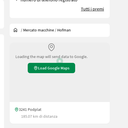
Tutti i premi
/
Mercato macchine
/
Hofman
Loading the map will send data to Google.
Load Google Maps
3241 Podplat
185.07 km di distanza