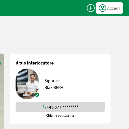
Accedi
Il tuo interlocutore
Signore
Blaz BERA
+43 677 ********
Chiama consulente