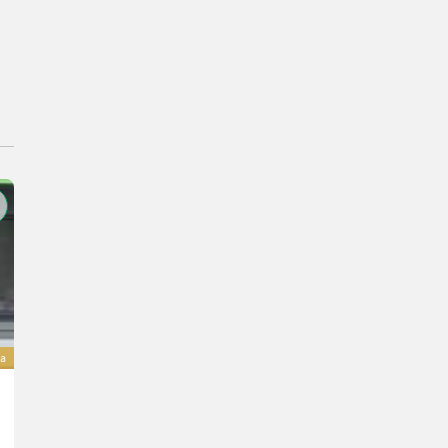
va
Hofman ARTA GP 6T mit 5,3m Kran NEU
16.394,36 €
inclusa IVA 22%