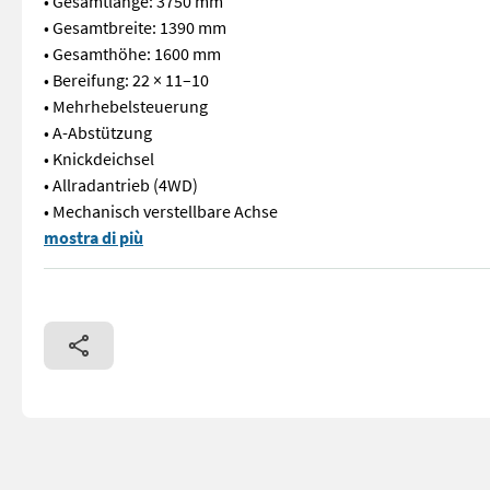
• Gesamtlänge: 3750 mm
• Gesamtbreite: 1390 mm
• Gesamthöhe: 1600 mm
• Bereifung: 22 × 11–10
• Mehrhebelsteuerung
• A-Abstützung
• Knickdeichsel
• Allradantrieb (4WD)
• Mechanisch verstellbare Achse
Der 1,5-Tonnen-Forstanhänger HOFMAN ARTA GP 1.5/35 ist mit
mostra di più