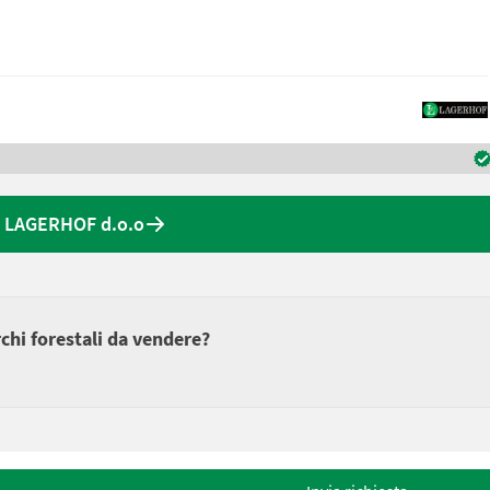
da LAGERHOF d.o.o
rchi forestali da vendere?