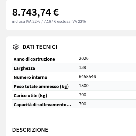
8.743,74 €
inclusa IVA 22%
/ 7.167 € esclusa IVA 22%
DATI TECNICI
2026
Anno di costruzione
139
Larghezza
6458546
Numero interno
1500
Peso totale ammesso (kg)
700
Carico utile (kg)
700
Capacità di sollevamento (kg)
DESCRIZIONE