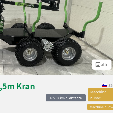
altri
3,5m Kran
32
Macchine
nuove
185.07 km di distanza
Macchine nuov