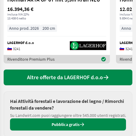
16.394,36 €
12.021
inclusa IVA 22%
inclusa IVA
13.438 € netto
9.854 € nett
Anno prod. 2026
200 cm
Anno pr
LAGERHOF d.o.o
LAGERHOF
3241
3241
Rivenditore Premium Plus
Rivendit
Altre offerte da LAGERHOF d.o.o
Hai Attività forestali e lavorazione del legno / Rimorchi
forestali da vendere?
Su Landwirt.com puoi raggiungere oltre 545.000 utenti registrati.
Pubblica gratis