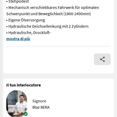
• Stehpodest
• Mechanisch verschiebbares Fahrwerk für optimalen
Schwerpunkt und Beweglichkeit (1800-2400mm)
• Eigene Ölversorgung
• Hydraulische Deichsellenkung mit 2 Zylindern
• Hydraulische, Druckluft-
Der HOFMAN ARTA GP 7T ist ein Forstanhänger mit Doppelrahmen 
mostra di più
Il tuo interlocutore
Signore
Blaz BERA