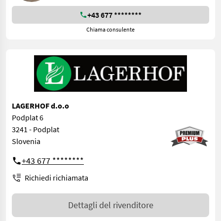
+43 677 ********
Chiama consulente
LAGERHOF d.o.o
Podplat 6
3241 - Podplat
Slovenia
+43 677 ********
Richiedi richiamata
Dettagli del rivenditore