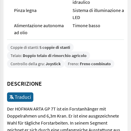
idraulico
Pinza legna
Sistema di illuminazione a
LED
Alimentazione autonoma
Timone basso
ad olio
Coppie di stanti:
5 coppie di stanti
Telaio:
Doppio telaio di rimorchio agricolo
Controllo della gru:
Joystick
Freno:
Freno combinato
DESCRIZIONE
Traduci
Der HOFMAN ARTA GP 7T ist ein Forstanhänger mit
Doppelrahmen und 6,3m Kran. Er ist eine ausgezeichnete
Wahl für tägliche Forstarbeiten. In seinem Segment
zeichnet er sich durch eine umfangreiche Ausstattung aus