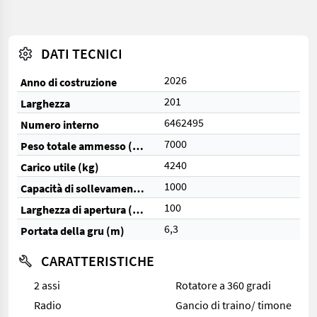
DATI TECNICI
2026
Anno di costruzione
201
Larghezza
6462495
Numero interno
7000
Peso totale ammesso (kg)
4240
Carico utile (kg)
1000
Capacità di sollevamento (kg)
100
Larghezza di apertura (cm)
6,3
Portata della gru (m)
CARATTERISTICHE
2 assi
Rotatore a 360 gradi
Radio
Gancio di traino/ timone