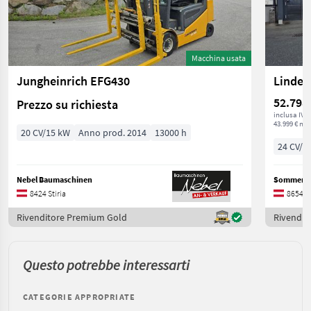
Macchina usata
Jungheinrich EFG430
Linde 
52.798
Prezzo su richiesta
inclusa IVA
43.999 € net
20 CV/15 kW
Anno prod. 2014
13000 h
24 CV/1
Nebel Baumaschinen
Sommersg
8424 Stiria
8654 St
Rivenditore Premium Gold
Rivendit
Questo potrebbe interessarti
CATEGORIE APPROPRIATE