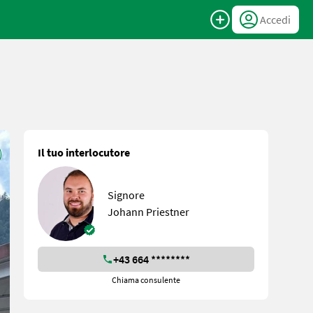
Accedi
Il tuo interlocutore
Signore
Johann Priestner
+43 664 ********
Chiama consulente