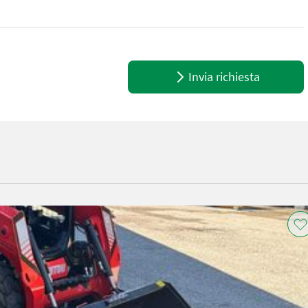
 MM -MASTNEIGUNG 1210 VORZURUCK -GABELTRAGER BREITE 1260
Invia richiesta