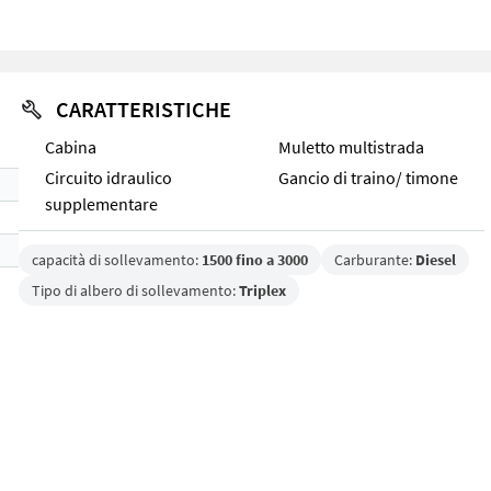
CARATTERISTICHE
Cabina
Muletto multistrada
Circuito idraulico
Gancio di traino/ timone
supplementare
capacità di sollevamento:
1500 fino a 3000
Carburante:
Diesel
Tipo di albero di sollevamento:
Triplex