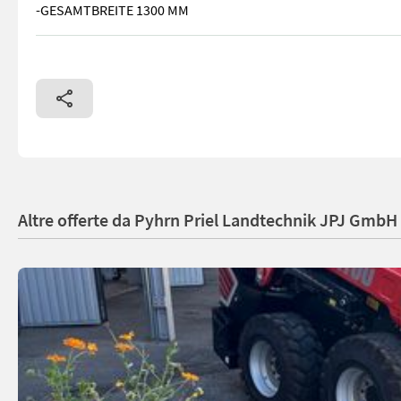
-GESAMTBREITE 1300 MM
Manitou MSI 30 D -MAST TRIPLEX MIT FREIHUB FLT 4700
Altre offerte da Pyhrn Priel Landtechnik JPJ GmbH