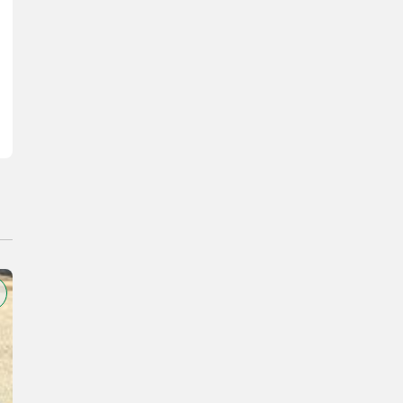
 MM -GABEL 100X45X1200 MM -JSM JOYSTICK SWITCH AND MOVE 3