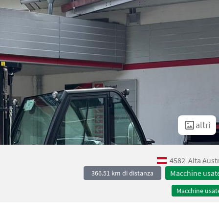
altri
4582
Alta Aust
Macchine usat
366.51 km di distanza
Macchine usat