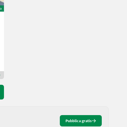
ta
Manitou MLA 5-60 H-Z
Prezzo su richiesta
60 CV/44 kW
Anno prod. 2022
4 h
Pyhrn Priel Landtechnik JPJ GmbH
4582 Alta Austria
Rivenditore Premium Gold
Pubblica gratis