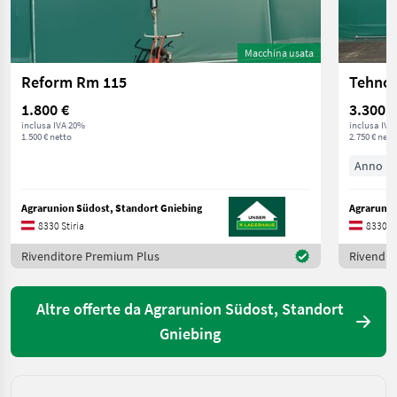
Macchina usata
Reform Rm 115
Tehnos
1.800 €
3.300 €
inclusa IVA 20%
inclusa IVA
1.500 € netto
2.750 € nett
Anno pr
Agrarunion Südost, Standort Gniebing
Agrarunio
8330 Stiria
8330 St
Rivenditore Premium Plus
Rivendit
Altre offerte da Agrarunion Südost, Standort
Gniebing