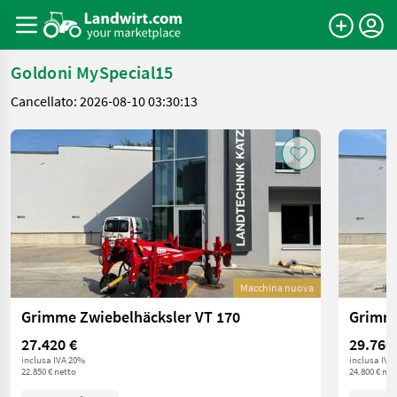
Goldoni MySpecial15
Cancellato: 2026-08-10 03:30:13
Macchina nuova
Grimme Zwiebelhäcksler VT 170
Grimme
27.420 €
29.760
inclusa IVA 20%
inclusa IVA
22.850 € netto
24.800 € net