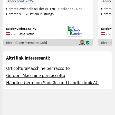
Anno prod. 2025
Anno pr
Grimme Zwiebelhäcksler VT 170 – Heckanbau Der
Grimme WV
Grimme VT 170 ist ein leistungs
Grimme W
Katzler GmbH & Co.KG.
Katzler G
2232 Bassa Austria
2232 B
Rivenditore Premium Gold
Rivendit
Altri link interessanti:
Orticoltura
Macchine per raccolto
Goldoni Macchine per raccolto
Händler: Germann Sanitär- und Landtechnik AG