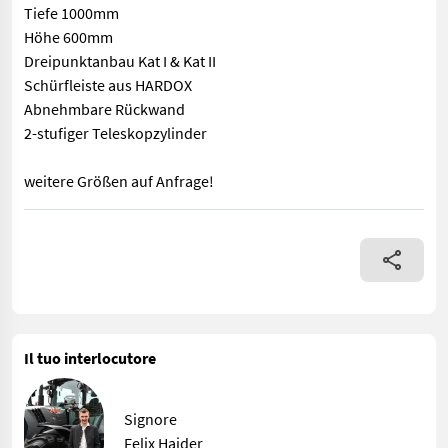
Tiefe 1000mm
Höhe 600mm
Dreipunktanbau Kat I & Kat II
Schürfleiste aus HARDOX
Abnehmbare Rückwand
2-stufiger Teleskopzylinder
weitere Größen auf Anfrage!
Göweil Erdschaufel GHU 10/2200mm Breite 2200mm Tiefe 1000m
Il tuo interlocutore
Signore
Felix Haider