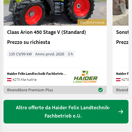
Macchina nuova
Claas Arion 450 Stage V (Standard)
Sonsti
Prezzo su richiesta
Prezzo 
135 CV/99 kW
Anno prod. 2026
3 h
Haider Felix Landtechnik-Fachbetrieb e.U.
4273 Alta Austria
4273 Al
Rivenditore Premium Plus
Rivendit
Altre offerte da Haider Felix Landtechnik-
Fachbetrieb e.U.