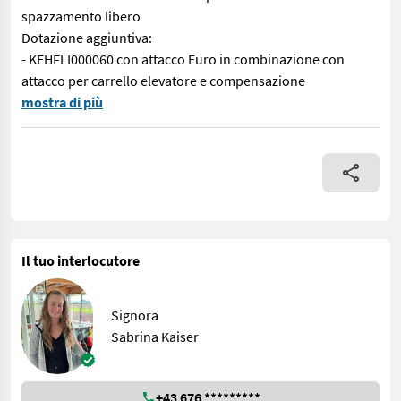
spazzamento libero
Dotazione aggiuntiva:
- KEHFLI000060 con attacco Euro in combinazione con
attacco per carrello elevatore e compensazione
N. 70788 Spazzatrice KEH 230 Tipo 500 - in versione zincata - co
mostra di più
Il tuo interlocutore
Signora
Sabrina Kaiser
+43 676 *********