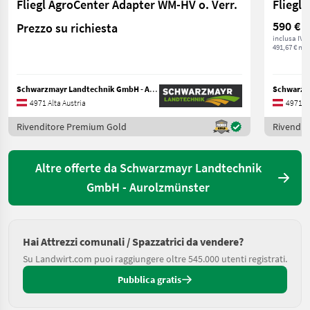
Fliegl AgroCenter Adapter WM-HV o. Verr.
Fliegl
590 €
Prezzo su richiesta
inclusa IVA
491,67 € net
Schwarzmayr Landtechnik GmbH - Aurolzmünster
4971 Alta Austria
4971 Al
Rivenditore Premium Gold
Rivendit
Altre offerte da Schwarzmayr Landtechnik
GmbH - Aurolzmünster
Hai Attrezzi comunali / Spazzatrici da vendere?
Su Landwirt.com puoi raggiungere oltre 545.000 utenti registrati.
Pubblica gratis