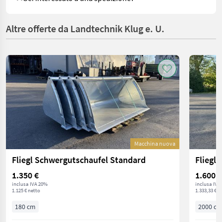
Altre offerte da Landtechnik Klug e. U.
Macchina nuova
Fliegl Schwergutschaufel Standard
Fliegl
1.350 €
1.600 €
inclusa IVA 20%
inclusa IVA
1.125 € netto
1.333,33 € n
180 cm
2000 c