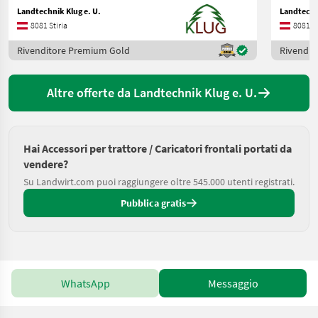
Landtechnik Klug e. U.
Landtechni
8081 Stiria
8081 St
Rivenditore Premium Gold
Rivendit
Altre offerte da Landtechnik Klug e. U.
Hai Accessori per trattore / Caricatori frontali portati da
vendere?
Su Landwirt.com puoi raggiungere oltre 545.000 utenti registrati.
Pubblica gratis
WhatsApp
Messaggio