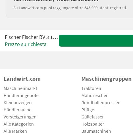
Su Landwirt.com puoi raggiungere oltre 545.000 utenti registrati.
Fischer Fischer BV 3 190-260
Prezzo su richiesta
Landwirt.com
Maschinengruppen
Maschinenmarkt
Traktoren
Händlerangebote
Mähdrescher
Kleinanzeigen
Rundballenpressen
Händlersuche
Pflüge
Versteigerungen
Güllefässer
Alle Kategorien
Holzspalter
Alle Marken
Baumaschinen