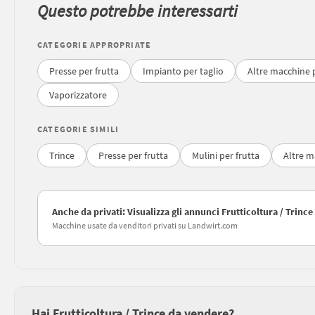
Questo potrebbe interessarti
CATEGORIE APPROPRIATE
Presse per frutta
Impianto per taglio
Altre macchine p
Vaporizzatore
CATEGORIE SIMILI
Trince
Presse per frutta
Mulini per frutta
Altre m
Anche da privati: Visualizza gli annunci Frutticoltura / Trince
Macchine usate da venditori privati su Landwirt.com
Hai Frutticoltura / Trince da vendere?