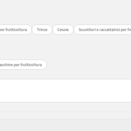
er frutticoltura
Trince
Cesoie
Scuotitori e raccattatrici per f
acchine per frutticoltura