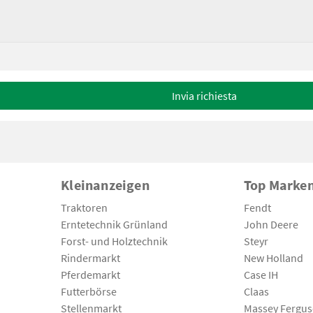
Invia richiesta
Kleinanzeigen
Top Marke
Traktoren
Fendt
Erntetechnik Grünland
John Deere
Forst- und Holztechnik
Steyr
Rindermarkt
New Holland
Pferdemarkt
Case IH
Futterbörse
Claas
Stellenmarkt
Massey Fergu