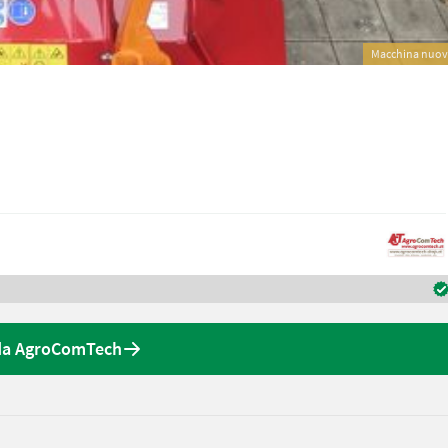
Macchina nuo
 da AgroComTech