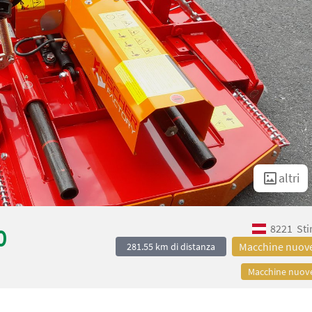
altri
8221
Sti
0
Macchine nuov
281.55 km di distanza
Macchine nuov