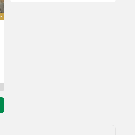
va
Fischer Fischer BV 173- 243 FAST NEW
13.990 €
inclusa IVA 20%
11.658,33 € netto
Anno prod. 2026
243 cm
AgroComTech
8221 Stiria
Rivenditore Premium Plus