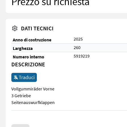
Prezzo su richiesta
DATI TECNICI
2025
Anno di costruzione
260
Larghezza
5919219
Numero interno
DESCRIZIONE
Traduci
Vollgummiräder Vorne
3 Getriebe
Seitenauswurfklappen
Vollgummiräder Vorne 3 Getriebe Seitenauswurfklappen