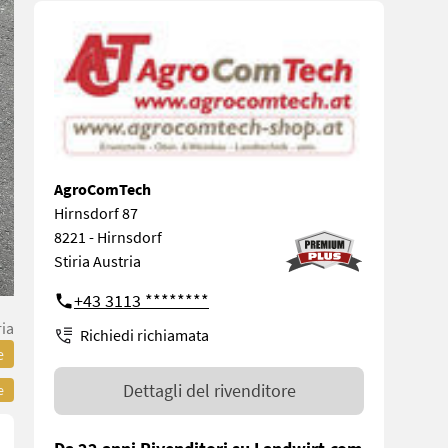
AgroComTech
Hirnsdorf 87
8221 - Hirnsdorf
Stiria Austria
+43 3113 ********
ria
Richiedi richiamata
e
Dettagli del rivenditore
e