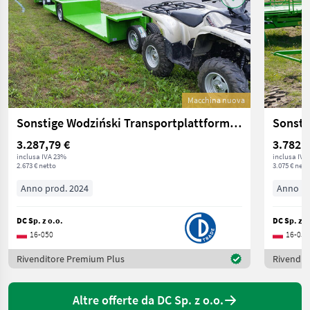
Macchina nuova
Sonstige Wodziński Transportplattform / Orchard platforms
3.287,79 €
3.782,2
inclusa IVA 23%
inclusa IVA
2.673 € netto
3.075 € nett
Anno prod. 2024
Anno pr
DC Sp. z o.o.
DC Sp. z o
16-050
16-050
Rivenditore Premium Plus
Rivendit
Altre offerte da DC Sp. z o.o.