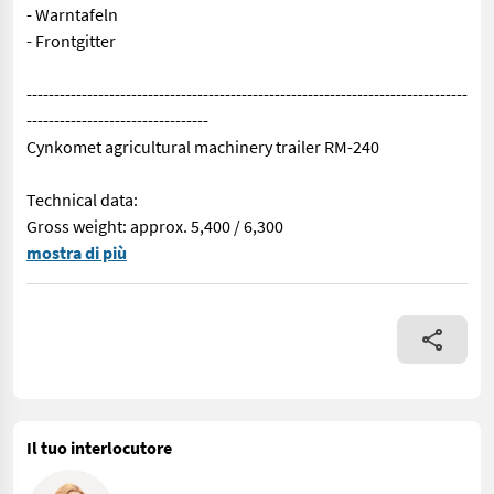
- Warntafeln
- Frontgitter
--------------------------------------------------------------------------------
---------------------------------
Cynkomet agricultural machinery trailer RM-240
Technical data:
Gross weight: approx. 5,400 / 6,300
Cynkomet landwirtschaftlicher Maschinentransportanhänger RM-240
mostra di più
Il tuo interlocutore