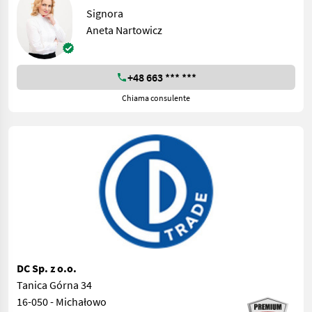
Signora
Aneta Nartowicz
+48 663 *** ***
Chiama consulente
DC Sp. z o.o.
Tanica Górna 34
16-050 - Michałowo