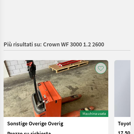
Più risultati su: Crown WF 3000 1.2 2600
Macchina usata
Sonstige Overige Overig
Toyota
17.500
Prezzo su richiesta