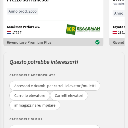
IVA indetrai
Anno prod. 2000
Anno pr
Kraakman Perfors B.V.
1775 T
2351 B
Rivenditore Premium Plus
Rivendit
Questo potrebbe interessarti
CATEGORIE APPROPRIATE
Accessori e ricambi per carrelli elevatori/muletti
Carrello elevatore
Carrelli elevatori
immagazzinare/impilare
CATEGORIE SIMILI