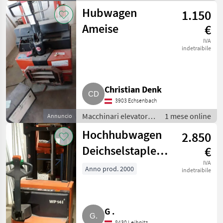
per magazzino /
Hubwagen
1.150
Carrello elevatore
Ameise
€
IVA
indetraibile
Christian Denk
3903 Echsenbach
Macchinari elevatori e
1 mese online
Annuncio
per magazzino /
Hochhubwagen
2.850
Carrello elevatore
Deichselstapler
€
Lifter Ameise
IVA
Anno prod. 2000
indetraibile
Steinbock Boss
WP14i
G .
8430 Leibnitz