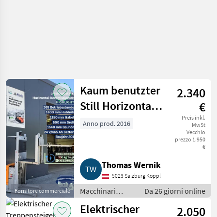
Kaum benutzter
2.340
Still Horizontal-
€
Kommissionierer
Preis inkl.
Anno prod. 2016
MwSt
Vecchio
COP-L07
prezzo 1.950
€
Thomas Wernik
5023 Salzburg Koppl
Macchinari
Da 26 giorni online
Fornitore commerciale
elevatori e per
Elektrischer
2.050
magazzino /