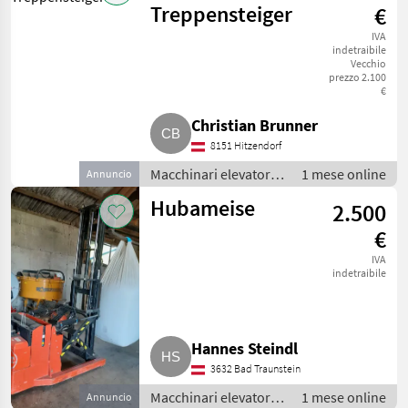
Carrello
Treppensteiger
€
elevatore
IVA
indetraibile
Vecchio
prezzo 2.100
€
Christian Brunner
8151 Hitzendorf
Macchinari elevatori e
1 mese online
Annuncio
per magazzino /
Hubameise
2.500
Carrello elevatore
€
IVA
indetraibile
Hannes Steindl
3632 Bad Traunstein
Macchinari elevatori e
1 mese online
Annuncio