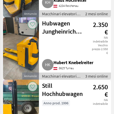
Klaus Hochreiter
4204 Reichenau
Macchinari elevatori e
2 mesi online
Annuncio
per magazzino /
Hubwagen
2.350
Carrello elevatore
Jungheinrich
€
EJE 116
IVA
indetraibile
Vecchio
prezzo 2.550
€
Hubert Knebelreiter
8625 Turnau
Macchinari elevatori e
3 mesi online
Annuncio
per magazzino /
Still
2.650
Carrello elevatore
Hochhubwagen
€
IVA
Anno prod. 1996
indetraibile