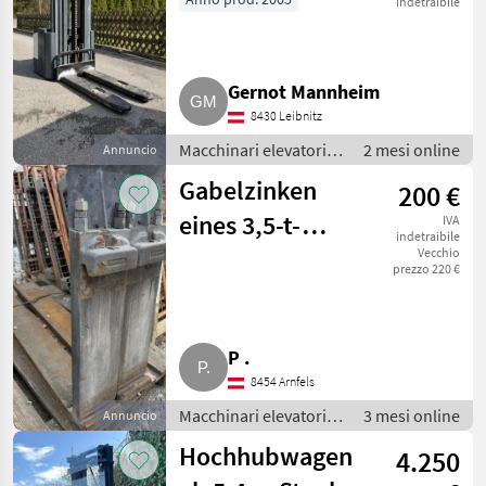
indetraibile
Gernot Mannheim
8430 Leibnitz
Macchinari elevatori e
2 mesi online
Annuncio
per magazzino /
Gabelzinken
200 €
Carrello elevatore
eines 3,5-t-
IVA
indetraibile
Staplers
Vecchio
prezzo 220 €
P .
8454 Arnfels
Macchinari elevatori e
3 mesi online
Annuncio
per magazzino /
Hochhubwagen
4.250
Carrello elevatore