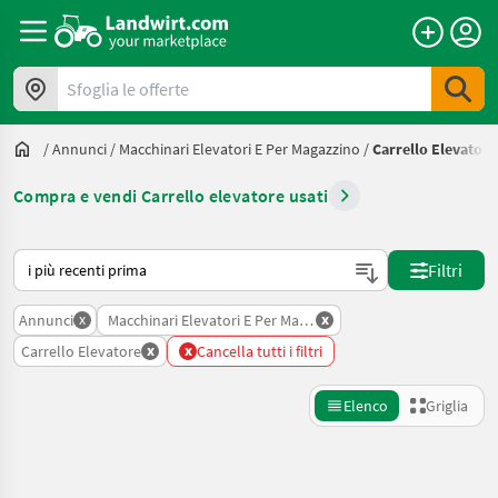
Sfoglia le offerte
/
Annunci
/
Macchinari Elevatori E Per Magazzino
/
Carrello Elevatore
Compra e vendi Carrello elevatore usati
Ecco come viene ordinato su Landwirt.com
Filtri
x
x
Annunci
Macchinari Elevatori E Per Magazzino
x
x
Carrello Elevatore
Cancella tutti i filtri
Elenco
Griglia