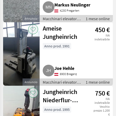
Markus Neulinger
4230 Pregarten
Macchinari elevatori e
1 mese online
Annuncio
per magazzino /
Ameise
450 €
Carrello elevatore
Jungheinrich
IVA
indetraibile
Anno prod. 1991
Joe Hehle
6900 Bregenz
Macchinari elevatori e
1 mese online
Annuncio
per magazzino /
Jungheinrich
750 €
Carrello elevatore
Niederflur-
IVA
indetraibile
Hubwagen
Vecchio
Anno prod. 1995
prezzo 1.200
€