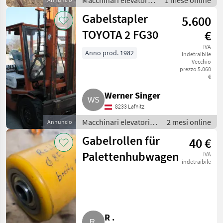
Macchinari elevatori e
1 mese online
per magazzino /
Gabelstapler
5.600
Carrello elevatore
TOYOTA 2 FG30
€
IVA
Anno prod. 1982
indetraibile
Vecchio
prezzo 5.060
€
Werner Singer
8233 Lafnitz
Macchinari elevatori e
2 mesi online
Annuncio
per magazzino /
Gabelrollen für
40 €
Carrello elevatore
Palettenhubwagen
IVA
indetraibile
R .