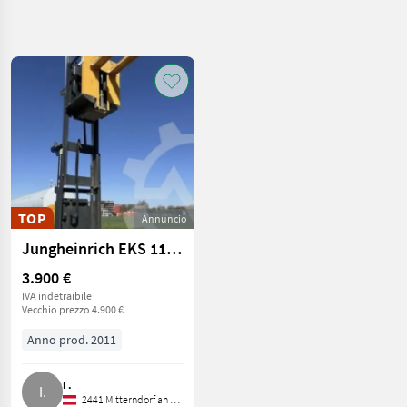
Affina
la
ricerca
Categoria
Paese
Filtri
4
Mostra
PERCORSO
Reimposta
50
ATTUALE
risultati
Settore
TOP
Annuncio
agricolo
Macchinari
Jungheinrich EKS 110 Z, 3,60 m, neue Batterie 2024, EKS 110 Z 280 ZZ
Elevatori E
Per
3.900 €
Magazzino
IVA indetraibile
Vecchio prezzo 4.900 €
Carrello
Elevatore
Anno prod. 2011
SCEGLI
CATEGORIA
I .
2441 Mitterndorf an der Fischa