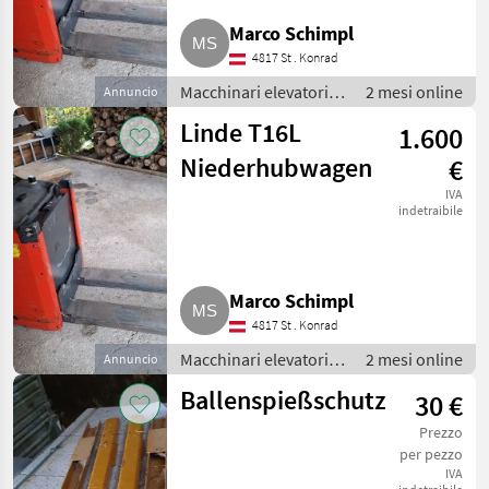
Marco Schimpl
4817 St . Konrad
Macchinari elevatori e
2 mesi online
Annuncio
per magazzino /
Linde T16L
1.600
Carrello elevatore
Niederhubwagen
€
IVA
indetraibile
Marco Schimpl
4817 St . Konrad
Macchinari elevatori e
2 mesi online
Annuncio
per magazzino /
Ballenspießschutz
30 €
Carrello elevatore
Prezzo
per pezzo
IVA