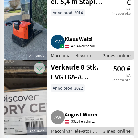
el. 5,4 m Stapler,
€
Ameise BT
IVA
Anno prod. 2014
indetraibile
SPE125L
Klaus Watzi
4204 Reichenau
Macchinari elevatori e
3 mesi online
Annuncio
per magazzino /
Verkaufe 8 Stk.
500 €
Carrello elevatore
EVGT6A-A
IVA
indetraibile
Batterie 3,5
Anno prod. 2022
Jahre
August Wurm
3325 Ferschnitz
Macchinari elevatori e
3 mesi online
Annuncio
per magazzino /