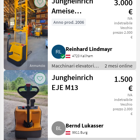
Jungheinrich
3.000
Carrello elevatore
Ameise
€
Deichselstapler
IVA
Anno prod. 2006
indetraibile
Vecchio
Elektroameise
prezzo 2.000
€
EJC 110
Reinhard Lindmayr
4720 Kallham
Macchinari elevatori e
2 mesi online
Annuncio
per magazzino /
Jungheinrich
1.500
Carrello elevatore
EJE M13
€
IVA
indetraibile
Vecchio
prezzo 2.000
€
Bernd Lukasser
9911 Burg