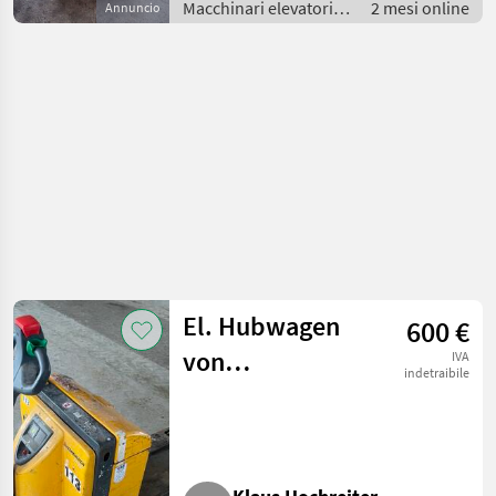
Macchinari elevatori e
2 mesi online
Annuncio
per magazzino /
Carrello elevatore
El. Hubwagen
600 €
von
IVA
indetraibile
Jungheinrich
T13