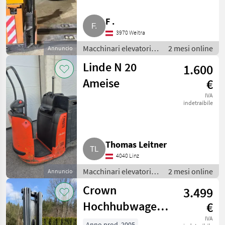
F .
3970 Weitra
Macchinari elevatori e
2 mesi online
Annuncio
per magazzino /
Linde N 20
1.600
Carrello elevatore
Ameise
€
IVA
indetraibile
Thomas Leitner
4040 Linz
Macchinari elevatori e
2 mesi online
Annuncio
per magazzino /
Crown
3.499
Carrello elevatore
Hochhubwagen
€
Deichselstapler
IVA
Anno prod. 2005