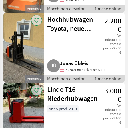
Macchinari elevatori e
1 mese online
Annuncio
per magazzino /
Hochhubwagen
2.200
Carrello elevatore
Toyota, neue
€
Batterie
IVA
indetraibile
Vecchio
prezzo 2.400
€
Jonas Übleis
4076 St.marienkirchen A.d.p
Macchinari elevatori e
1 mese online
Annuncio
per magazzino /
Linde T16
3.000
Carrello elevatore
Niederhubwagen
€
IVA
Anno prod. 2019
indetraibile
Vecchio
prezzo 3.900
€