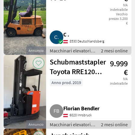
IVA
indetraibile
Vecchio
prezzo 3.200
€
C .
8530 Deutschlandsberg
Macchinari elevatori e
2 mesi online
Annuncio
per magazzino /
Schubmaststapler
9.999
Carrello elevatore
Toyota RRE120B,
€
277 Bstd., sehr
IVA
Anno prod. 2019
indetraibile
gepflegt, MwSt.
Florian Bendler
6020 Innsbruck
Macchinari elevatori e
2 mesi online
Annuncio
per magazzino /