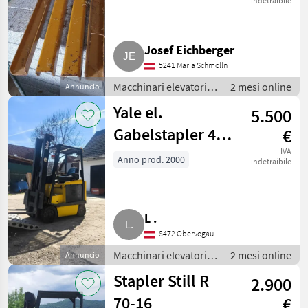
indetraibile
Josef Eichberger
5241 Maria Schmolln
Macchinari elevatori e
2 mesi online
Annuncio
per magazzino /
Yale el.
5.500
Carrello elevatore
Gabelstapler 48
€
V Freihub, neue
IVA
Anno prod. 2000
indetraibile
Batterie
L .
8472 Obervogau
Macchinari elevatori e
2 mesi online
Annuncio
per magazzino /
Stapler Still R
2.900
Carrello elevatore
70-16
€