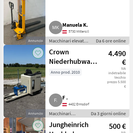
Hubwagen
Manuela K.
5730 Mittersill
Macchinari elevatori
Da 6 ore online
Annuncio
e per magazzino /
Crown
4.490
Carrello elevatore
Niederhubwagen,
€
Ameise
IVA
Anno prod. 2010
indetraibile
Vecchio
prezzo 5.500
€
F .
4482 Ennsdorf
Macchinari
Da 3 giorni online
Annuncio
elevatori e per
Jungheinrich
500 €
magazzino /
Carrello elevatore
IVA