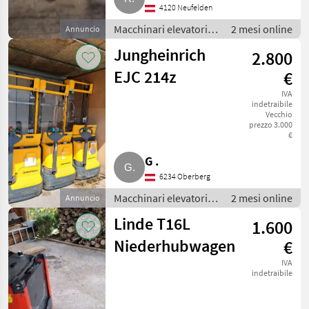
4120 Neufelden
Macchinari elevatori e
2 mesi online
Annuncio
per magazzino /
Jungheinrich
2.800
Carrello elevatore
EJC 214z
€
IVA
indetraibile
Vecchio
prezzo 3.000
€
G .
6234 Oberberg
Macchinari elevatori e
2 mesi online
Annuncio
per magazzino /
Linde T16L
1.600
Carrello elevatore
Niederhubwagen
€
IVA
indetraibile