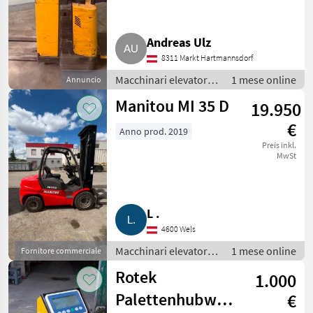
Andreas Ulz
8311 Markt Hartmannsdorf
Macchinari elevatori e
1 mese online
Annuncio
per magazzino /
Manitou MI 35 D
19.950
Carrello elevatore
€
Anno prod. 2019
Preis inkl.
MwSt
L .
4600 Wels
Macchinari elevatori e
1 mese online
Fornitore commerciale
per magazzino /
Rotek
1.000
Carrello elevatore
Palettenhubwagen
€