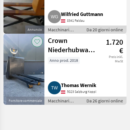
Wilfried Guttmann
8341 Paldau
Macchinari
Da 20 giorni online
Annuncio
elevatori e per
Crown
1.720
magazzino /
Carrello
Niederhubwagen
€
elevatore
mit Top-
Preis inkl.
Anno prod. 2018
MwSt
Batterieleistung
WP 3015
Thomas Wernik
5023 Salzburg Koppl
Macchinari
Da 26 giorni online
Fornitore commerciale
elevatori e per
magazzino /
Carrello
elevatore