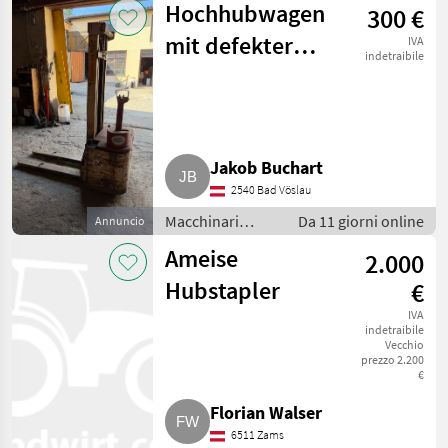
Hochhubwagen
300 €
magazzino /
Carrello elevatore
mit defekter
IVA
indetraibile
Batterie
Jakob Buchart
2540 Bad Vöslau
Macchinari
Da 11 giorni online
Annuncio
elevatori e per
Ameise
2.000
magazzino /
Carrello
Hubstapler
€
elevatore
IVA
indetraibile
Vecchio
prezzo 2.200
€
Florian Walser
6511 Zams