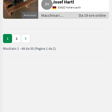
Josef Hartl
93480 Hohenwarth
Macchinari
Da 19 ore online
Annuncio
elevatori e per
magazzino /
Carrello elevatore
1
2
Risultato
1
-
48
da
50
(Pagina 1 da 2)