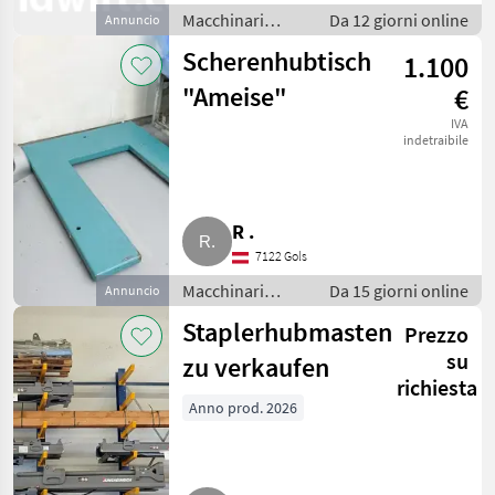
Macchinari
Da 12 giorni online
Annuncio
elevatori e per
Scherenhubtisch
1.100
magazzino /
Carrello
"Ameise"
€
elevatore
IVA
indetraibile
R .
7122 Gols
Macchinari
Da 15 giorni online
Annuncio
elevatori e per
Staplerhubmasten
Prezzo
magazzino /
Carrello
su
zu verkaufen
elevatore
richiesta
Anno prod. 2026