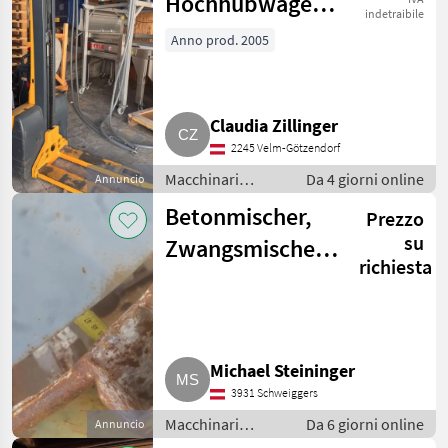
Hochhubwagen
indetraibile
EMC 110
Anno prod. 2005
Claudia Zillinger
2245 Velm-Götzendorf
Macchinari
Da 4 giorni online
Annuncio
elevatori e per
Betonmischer,
Prezzo
magazzino /
Carrello elevatore
su
Zwangsmischer,
richiesta
Staplermast
Michael Steininger
3931 Schweiggers
Macchinari
Da 6 giorni online
Annuncio
elevatori e per