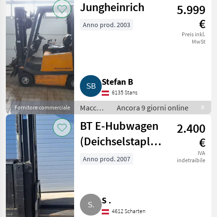
Jungheinrich
5.999
Carrello elevatore
€
Anno prod. 2003
Preis inkl.
MwSt
Stefan B
6135 Stans
Macchinari
Ancora 9 giorni online
Fornitore commerciale
R
elevatori
BT E-Hubwagen
2.400
e per
magazzino
(Deichselstapler,
€
/
Stapler) Modell
IVA
Carrello
Anno prod. 2007
indetraibile
elevatore
SPE125L
S .
4612 Scharten