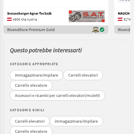
Sensenberger Agrar-Technik
MAUCH Ges
4906 Alta Austria
5274 Al
Rivenditore Premium Gold
Rivendit
Questo potrebbe interessarti
CATEGORIE APPROPRIATE
immagazzinare/impilare
Carrelli elevatori
Carrello elevatore
Accessori e ricambi per carrelli elevatori/muletti
CATEGORIE SIMILI
Carrelli elevatori
immagazzinare/impilare
Carrello elevatore