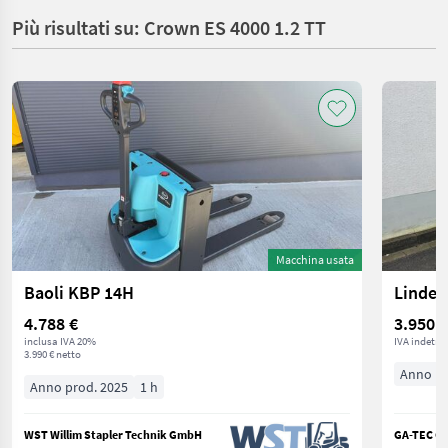
Più risultati su: Crown ES 4000 1.2 TT
Macchina usata
Baoli KBP 14H
Linde 
4.788 €
3.950 €
inclusa IVA 20%
IVA indetrai
3.990 € netto
Anno pr
Anno prod. 2025
1 h
WST Willim Stapler Technik GmbH
GA-TEC Ga