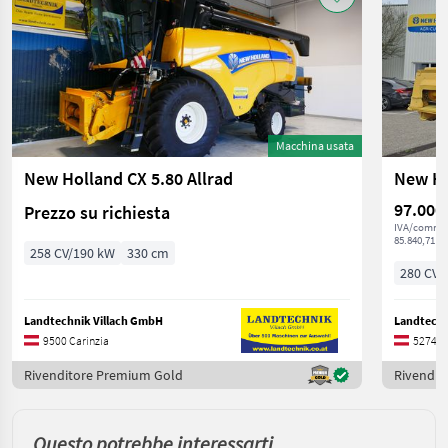
Macchina usata
New Holland CX 5.80 Allrad
New Ho
97.000
Prezzo su richiesta
IVA/commis
85.840,71 € 
258 CV/190 kW
330 cm
280 CV/
Landtechnik Villach GmbH
Landtech
9500 Carinzia
5274 Al
Rivenditore Premium Gold
Rivendit
Questo potrebbe interessarti