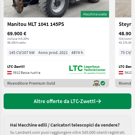
Macchina usata
Manitou MLT 1041 145PS
Steyr 
69.900 €
48.900
inclusa IVA 20%
IVA/commis
58.250 € netto
43.274,34 € 
145 CV/107 kW
Anno prod. 2021
4874 h
75 CV/5
LTC-Zwettl
LTC-Zwett
3910 Bassa Austria
3910 B
Rivenditore Premium Gold
Rivendit
Altre offerte da LTC-Zwettl
Hai Macchine edili / Caricatori telescopici da vendere?
Su Landwirt.com puoi raggiungere oltre 545.000 utenti registrati.