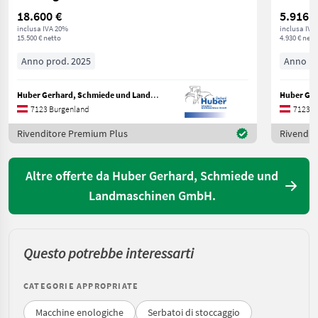
18.600 €
5.916 €
inclusa IVA 20%
inclusa IVA
15.500 € netto
4.930 € nett
Anno prod. 2025
Anno pr
Huber Gerhard, Schmiede und Landmaschinen GmbH.
7123 Burgenland
7123 B
Rivenditore Premium Plus
Rivendit
Altre offerte da Huber Gerhard, Schmiede und
Landmaschinen GmbH.
Questo potrebbe interessarti
CATEGORIE APPROPRIATE
Macchine enologiche
Serbatoi di stoccaggio