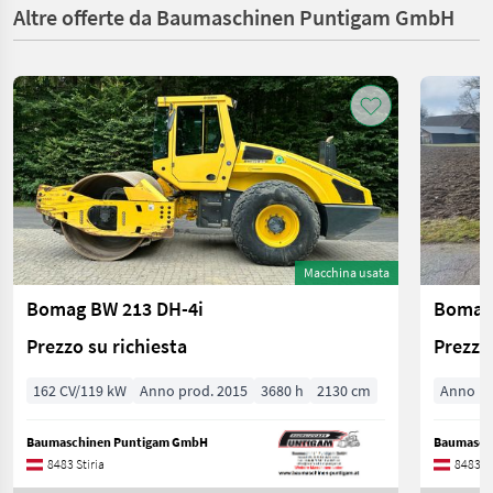
Altre offerte da Baumaschinen Puntigam GmbH
Macchina usata
Bomag BW 213 DH-4i
Bomag
Prezzo su richiesta
Prezzo 
162 CV/119 kW
Anno prod. 2015
3680 h
2130 cm
Anno pr
Baumaschinen Puntigam GmbH
Baumasch
8483 Stiria
8483 St