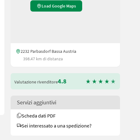
Load Google Maps
2232 Parbasdorf Bassa Austria
398.47 km di distanza
 Geschwindigkeits-Handrad (RAINSTAR) * Rückstrahler-Beipack * Dr
4.8
Valutazione rivenditore
Servizi aggiuntivi
Scheda dati PDF
Sei interessato a una spedizione?