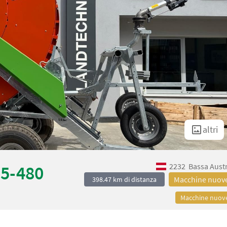
altri
2232
Bassa Aust
25-480
Macchine nuov
398.47 km di distanza
Macchine nuov