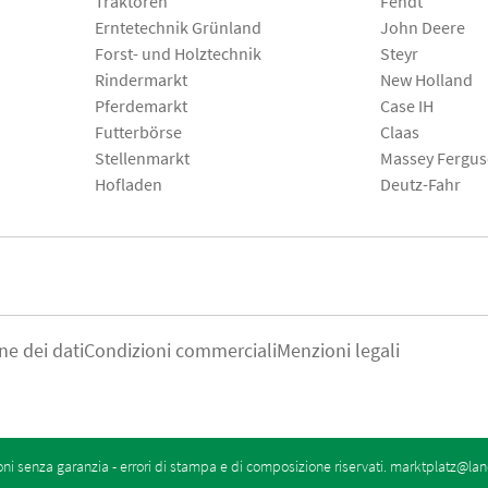
Traktoren
Fendt
Erntetechnik Grünland
John Deere
Forst- und Holztechnik
Steyr
Rindermarkt
New Holland
Pferdemarkt
Case IH
Futterbörse
Claas
Stellenmarkt
Massey Fergu
Hofladen
Deutz-Fahr
ne dei dati
Condizioni commerciali
Menzioni legali
oni senza garanzia - errori di stampa e di composizione riservati.
marktplatz@lan