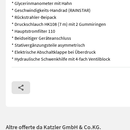
* Glycerinmanometer mit Hahn
* Geschwindigkeits-Handrad (RAINSTAR)
* Rückstrahler-Beipack
* Druckschlauch HK108 (7 m) mit 2 Gummiringen
* Hauptstromfilter 110
* Beidseitiger Geräteanschluss
* Stativergänzungsteile asymmetrisch
* Elektrische Abschaltklappe bei Überdruck
* Hydraulische Schwenkhilfe mit 4-fach Ventilblock
* Rohrdurchmesser: 125 mm * Beregnungswagen mit Ø 1.600 mm
Altre offerte da Katzler GmbH & Co.KG.