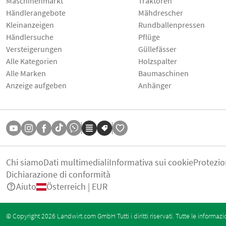
Maschinenmarkt
Traktoren
Händlerangebote
Mähdrescher
Kleinanzeigen
Rundballenpressen
Händlersuche
Pflüge
Versteigerungen
Güllefässer
Alle Kategorien
Holzspalter
Alle Marken
Baumaschinen
Anzeige aufgeben
Anhänger
Chi siamo
Dati multimediali
Informativa sui cookie
Protezio
Dichiarazione di conformità
Aiuto
Österreich | EUR
© Copyright 2026 Landwirt.com GmbH Tutti i diritti riservati. Tutte le informazi