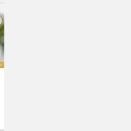
va
Sonstige Euromacchine Motorpumpenaggregat
18.000 €
inclusa IVA 20%
15.000 € netto
Anno prod. 2026
Katzler GmbH & Co.KG.
2232 Bassa Austria