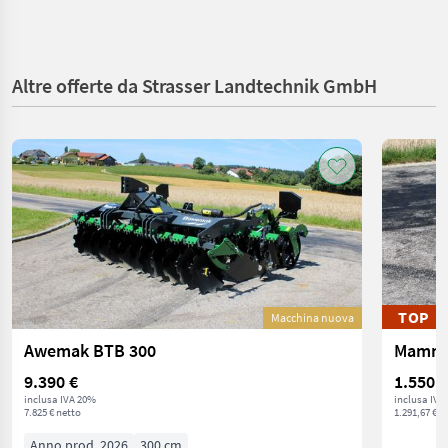
Altre offerte da Strasser Landtechnik GmbH
TOP
Macchina nuova
Awemak BTB 300
Mammut
9.390 €
1.550 €
inclusa IVA 20%
inclusa IVA
7.825 € netto
1.291,67 € n
Anno prod. 2026
300 cm