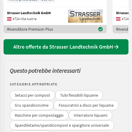
Strasser Landtechnik GmbH
Strasser 
4724 Alta Austria
4724 Al
Rivenditore Premium Plus
Rivendit
Altre offerte da Strasser Landtechnik GmbH
Questo potrebbe interessarti
CATEGORIE APPROPRIATE
Setacci per compost
Tubi flessibili liquame
Gru spandiconcime
Fessuratrici a disco per liquame
Macchine per compostaggio
Interratore liquami
Spandiletame/spandicompost e spargitore universale