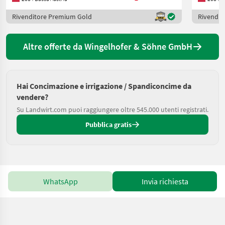
Rivenditore Premium Gold
Rivendit
Altre offerte da Wingelhofer & Söhne GmbH
Hai Concimazione e irrigazione / Spandiconcime da
vendere?
Su Landwirt.com puoi raggiungere oltre 545.000 utenti registrati.
Pubblica gratis
WhatsApp
Invia richiesta