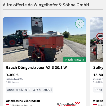
Altre offerte da Wingelhofer & Söhne GmbH
Macchina usata
Rauch Düngerstreuer AXIS 30.1 W
Sulky 
9.360 €
13.800
inclusa IVA 20%
inclusa IVA
7.800 € netto
11.500 € net
Anno prod. 2010
336 h
3000 l
Anno pr
Wingelhofer & Söhne GmbH
Wingelho
2084 Bassa Austria
2084 B