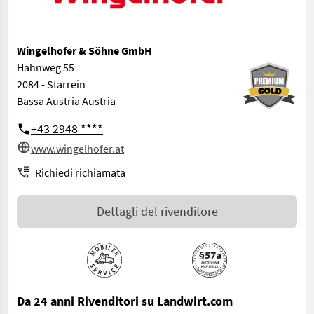
Wingelhofer & Söhne GmbH
Hahnweg 55
2084 - Starrein
Bassa Austria Austria
+43 2948 ****
www.wingelhofer.at
Richiedi richiamata
Dettagli del rivenditore
Da 24 anni Rivenditori su Landwirt.com