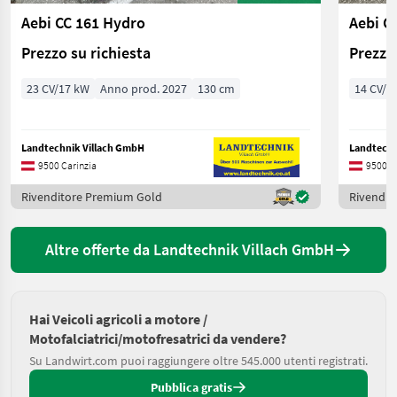
Aebi CC 161 Hydro
Aebi C
Prezzo su richiesta
Prezzo 
23 CV/17 kW
Anno prod. 2027
130 cm
14 CV/1
Landtechnik Villach GmbH
Landtechn
9500 Carinzia
9500 C
Rivenditore Premium Gold
Rivendit
Altre offerte da Landtechnik Villach GmbH
Hai Veicoli agricoli a motore /
Motofalciatrici/motofresatrici da vendere?
Su Landwirt.com puoi raggiungere oltre 545.000 utenti registrati.
Pubblica gratis