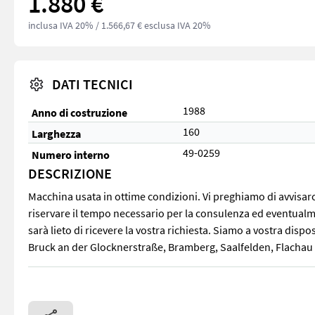
1.880 €
inclusa IVA 20%
/ 1.566,67 € esclusa IVA 20%
DATI TECNICI
1988
Anno di costruzione
160
Larghezza
49-0259
Numero interno
DESCRIZIONE
Macchina usata in ottime condizioni. Vi preghiamo di avvisarci
riservare il tempo necessario per la consulenza ed eventualme
sarà lieto di ricevere la vostra richiesta. Siamo a vostra dis
Bruck an der Glocknerstraße, Bramberg, Saalfelden, Flachau 
Macchina usata in ottime condizioni. Vi preghiamo di avvisarc