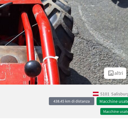
altri
5101
Salisbur
Macchine usat
438.45 km di distanza
Macchine usat