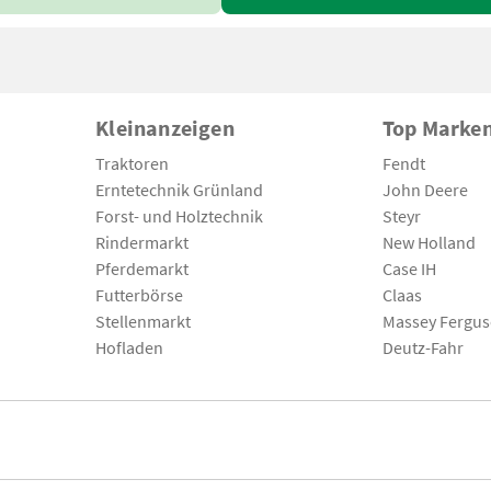
Kleinanzeigen
Top Marke
Traktoren
Fendt
Erntetechnik Grünland
John Deere
Forst- und Holztechnik
Steyr
Rindermarkt
New Holland
Pferdemarkt
Case IH
Futterbörse
Claas
Stellenmarkt
Massey Fergu
Hofladen
Deutz-Fahr