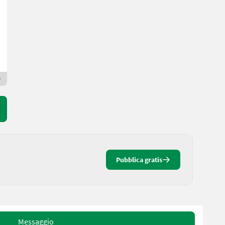
IVA/commissione inclusa
10.805,31 € netto
Anno prod. 2011
Salzburger Lagerhaus-Technik
5101 Salisburgo
Rivenditore Premium Gold
Pubblica gratis
Messaggio