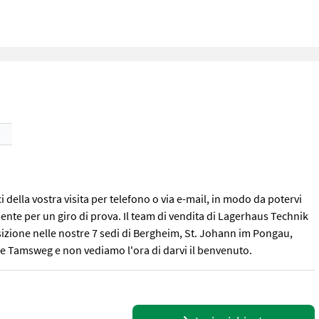
 della vostra visita per telefono o via e-mail, in modo da potervi
nte per un giro di prova. Il team di vendita di Lagerhaus Technik
posizione nelle nostre 7 sedi di Bergheim, St. Johann im Pongau,
e Tamsweg e non vediamo l'ora di darvi il benvenuto.
i della vostra visita per telefono o via e-mail, in modo da potervi 