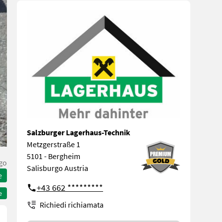
Salzburger Lagerhaus-Technik
Metzgerstraße 1
5101 - Bergheim
go
Salisburgo Austria
e
+43 662 *********
e
Richiedi richiamata