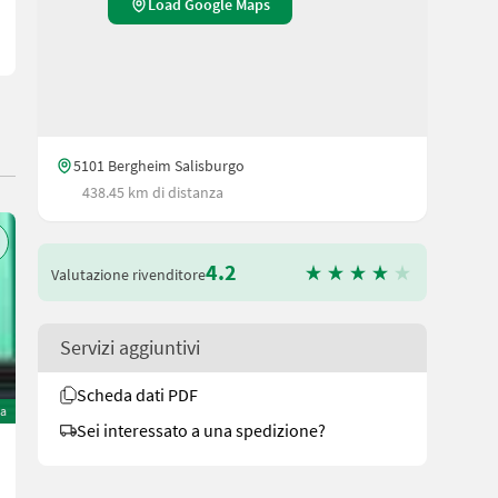
Load Google Maps
5101 Bergheim Salisburgo
438.45 km di distanza
4.2
Valutazione rivenditore
Servizi aggiuntivi
Scheda dati PDF
ta
Sei interessato a una spedizione?
Pöttinger HIT 91 NZ
12.210 €