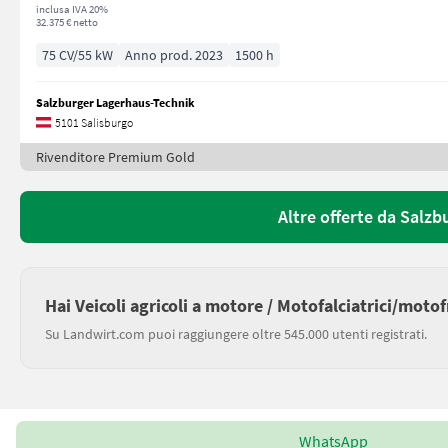
inclusa IVA 20%
32.375 € netto
75 CV/55 kW
Anno prod. 2023
1500 h
Salzburger Lagerhaus-Technik
5101 Salisburgo
Rivenditore Premium Gold
Altre offerte da Salz
Hai Veicoli agricoli a motore / Motofalciatrici/moto
Su Landwirt.com puoi raggiungere oltre 545.000 utenti registrati.
WhatsApp