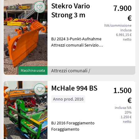
Stekro Vario
7.900
Strong 3 m
€
IVA/commissione
inclusa
6.991,15 €
BJ 2024 3-Punkt-Aufnahme
netto
Attrezzi comunali Servizio
invernale
Attrezzi comunali /
Macchina usata
McHale 994 BS
1.500
€
Anno prod. 2016
inclusa IVA
20%
1.250 €
netto
BJ 2016 Foraggiamento
Foraggiamento