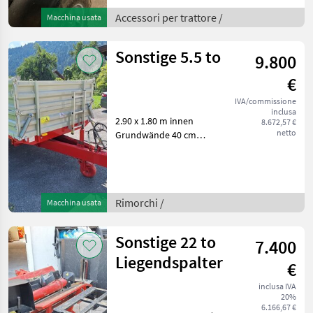
steht. Wir inserieren auch
Accessori per trattore /
Macchina usata
Maschinen, die sic
Sonstige 5.5 to
9.800
€
IVA/commissione
inclusa
2.90 x 1.80 m innen
8.672,57 €
netto
Grundwände 40 cm
Aufsatzwände 40 cm hydr.
Bremse Freno: Freno
idraulico Rimorchi
Rimorchio ribaltabile
Rimorchi /
Macchina usata
Sonstige 22 to
7.400
Liegendspalter
€
inclusa IVA
20%
6.166,67 €