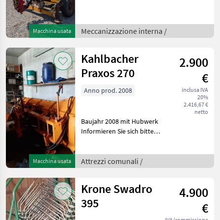
Zapfwellenantrieb
Meccanizzazione interna
Gru e caricatori da fieno
Meccanizzazione interna /
Macchina usata
Kahlbacher
2.900
Praxos 270
€
Anno prod. 2008
inclusa IVA
20%
2.416,67 €
netto
Baujahr 2008 mit Hubwerk
Informieren Sie sich bitte
vor Fahrt-Antritt
telefonisch, ob die von
Ihnen angefragte Maschine
Attrezzi comunali /
Macchina usata
aktuell bei uns am Lager
steht. Wir inserier
Krone Swadro
4.900
395
€
IVA/commissione