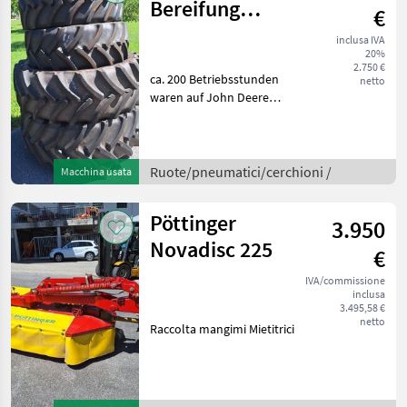
Bereifung
€
540/65-34,
inclusa IVA
20%
440/65-24
2.750 €
ca. 200 Betriebsstunden
netto
waren auf John Deere
6120M montiert Ruote
accoppiate: Largo - largo
Ruote/pneumatici/cerchioni
Ruote complete
Ruote/pneumatici/cerchioni /
Macchina usata
Pöttinger
3.950
Novadisc 225
€
IVA/commissione
inclusa
3.495,58 €
netto
Raccolta mangimi Mietitrici