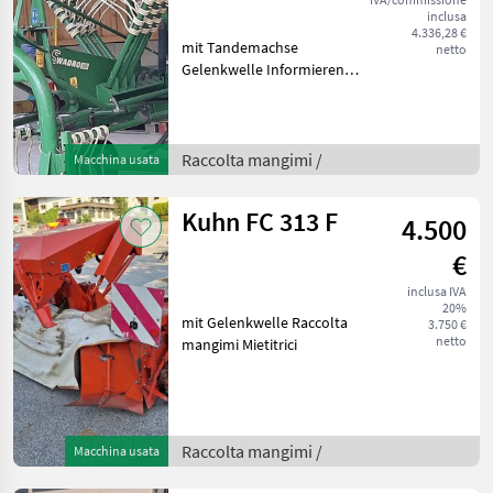
inclusa
4.336,28 €
mit Tandemachse
netto
Gelenkwelle Informieren
Sie sich bitte vor Fahrt-
Antritt telefonisch, ob die
von Ihnen angefragte
Maschine aktuell bei uns
Raccolta mangimi /
Macchina usata
am Lager steht. Wir inse
Kuhn FC 313 F
4.500
€
inclusa IVA
20%
mit Gelenkwelle Raccolta
3.750 €
netto
mangimi Mietitrici
Raccolta mangimi /
Macchina usata