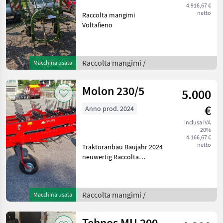
4.916,67 €
netto
Raccolta mangimi
Voltafieno
Raccolta mangimi /
Macchina usata
Molon 230/5
5.000
€
Anno prod. 2024
inclusa IVA
20%
4.166,67 €
netto
Traktoranbau Baujahr 2024
neuwertig Raccolta
mangimi Rastrello a nastro
Raccolta mangimi /
Macchina usata
Tehnos MU 200