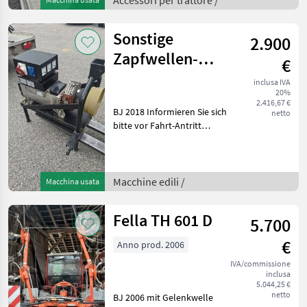
Accessori per trattore /
Maschinen, die sic
Sonstige
2.900
Zapfwellen-
€
Stromerzeuger
inclusa IVA
20%
16 KW
2.416,67 €
BJ 2018 Informieren Sie sich
netto
bitte vor Fahrt-Antritt
telefonisch, ob die von
Ihnen angefragte Maschine
aktuell bei uns am Lager
steht. Wir inserieren auch
Macchine edili /
Macchina usata
Maschine
Fella TH 601 D
5.700
€
Anno prod. 2006
IVA/commissione
inclusa
5.044,25 €
netto
BJ 2006 mit Gelenkwelle