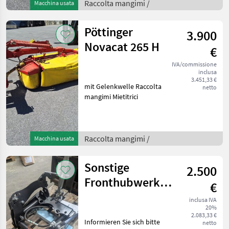
Raccolta mangimi /
Macchina usata
Pöttinger
3.900
Novacat 265 H
€
IVA/commissione
inclusa
3.451,33 €
mit Gelenkwelle Raccolta
netto
mangimi Mietitrici
Raccolta mangimi /
Macchina usata
Sonstige
2.500
Fronthubwerk
€
Neu
inclusa IVA
20%
2.083,33 €
Informieren Sie sich bitte
netto