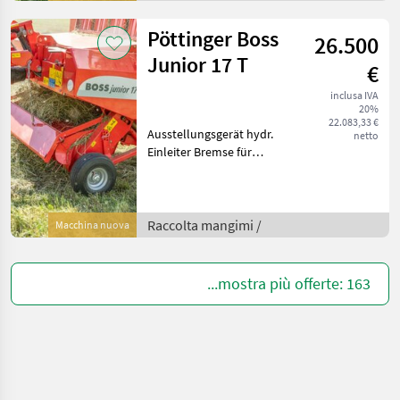
Einkreiselbedienung
Symbolfoto Racco
Pöttinger Boss
26.500
Junior 17 T
€
inclusa IVA
20%
22.083,33 €
Ausstellungsgerät hydr.
netto
Einleiter Bremse für
Einzelachse mit
Umsteckbremse 19/45.17
Symbolfoto ! Informieren
Sie sich bitte vor Fahrt-
Raccolta mangimi /
Macchina nuova
Antritt telefonisch, ob die
...mostra più offerte: 163