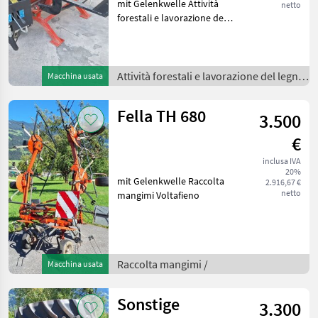
mit Gelenkwelle Attività
netto
forestali e lavorazione del
legno Spaccalegna
Attività forestali e lavorazione del legno
Macchina usata
/
Fella TH 680
3.500
€
inclusa IVA
20%
mit Gelenkwelle Raccolta
2.916,67 €
netto
mangimi Voltafieno
Raccolta mangimi /
Macchina usata
Sonstige
3.300