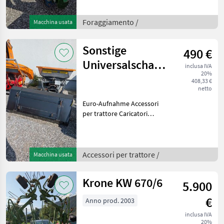
Foraggiamento /
Macchina usata
Sonstige
490 €
Universalschaufel
inclusa IVA
20%
1.50 m
408,33 €
netto
Euro-Aufnahme Accessori
per trattore Caricatori
frontali portati
Accessori per trattore /
Macchina usata
Krone KW 670/6
5.900
€
Anno prod. 2003
inclusa IVA
20%