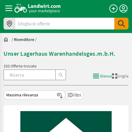
Sfoglia le offerte
/
Rivenditore
/
Unser Lagerhaus Warenhandelsges.m.b.H.
193 Offerte trovate
Elenco
Griglia
Filtri