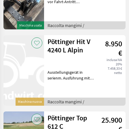
vor Fahrt-Antritt
telefonisch, ob die von
Ihnen angefragte Maschine
aktuell bei uns am Lager
steht. Wir inserieren auch
Raccolta mangimi /
Macchina usata
Maschinen, die sic
Pöttinger Hit V
8.950
4240 L Alpin
€
inclusa IVA
20%
7.458,33 €
Ausstellungsgerät in
netto
serienm. Ausführung mit
Mengenteiler Raccolta
mangimi Voltafieno
Raccolta mangimi /
Macchina nuova
Pöttinger Top
25.900
612 C