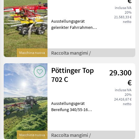
€
inclusa IVA
20%
21.583,33 €
Ausstellungsgerät
netto
gelenkter Fahrrahmen
schmal Mengenteiler
Tasträder für Mittenschwad
Tandem elektrohydr.
Einkreiselbedienung
Raccolta mangimi /
Macchina nuova
Symbolfoto ! Raccolta
mangimi Gi
Pöttinger Top
29.300
702 C
€
inclusa IVA
20%
24.416,67 €
Ausstellungsgerät
netto
Bereifung 340/55-16
Mengenteiler Tasträder für
Mittenachse Tandemachse
re. zusl.
elektrohydraulische
Raccolta mangimi /
Macchina nuova