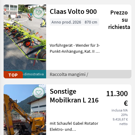
Claas Volto 900
Prezzo
su
Anno prod. 2026
870 cm
richiesta
Vorführgerät - Wender für 3-
Punkt-Anhängung, Kat. II -
Arbeitsbreite 8, 70 m -
Antrieb 540 U/min - 8
Kreisel mit je 6
Raccolta mangimi /
TOP
Macchina dimostrativa
Zinkenträgern -
Kreiseldurchmesser 1, 50 m
Sonstige
11.300
Mobilkran L 216
€
inclusa IVA
20%
9.416,67 €
mit Schaufel Gabel Rotator
netto
Elektro- und