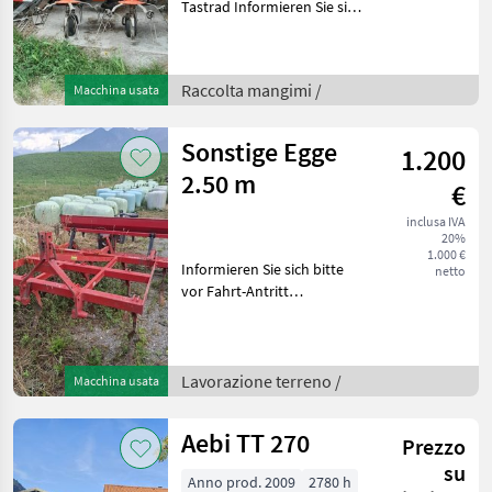
Tastrad Informieren Sie sich
bitte vor Fahrt-Antritt
telefonisch, ob die von
Ihnen angefragte Maschine
Raccolta mangimi /
Macchina usata
aktuell bei uns am Lager
steht. Wir
Sonstige Egge
1.200
2.50 m
€
inclusa IVA
20%
1.000 €
Informieren Sie sich bitte
netto
vor Fahrt-Antritt
telefonisch, ob die von
hnen angefragte Maschine
aktuell bei uns am Lager
steht. Wir inserieren auch
Lavorazione terreno /
Macchina usata
Maschinen, die sich
Aebi TT 270
Prezzo
su
Anno prod. 2009
2780 h