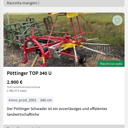
Raccolta mangimi /
Macchina usata
Pöttinger TOP 340 U
2.900 €
IVA/commissione inclusa
2.566,37 € netto
Anno prod. 2001
340 cm
Der Pöttinger Schwader ist ein zuverlässiges und effizientes
landwirtschaftliche