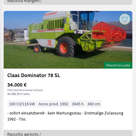
Raccolta mangimi /
Macchina usata
Claas Dominator 78 SL
34.000 €
IVA/commissione inclusa
30.088,50 € netto
160 CV/118 kW
Anno prod. 1992
3045 h
360 cm
- sofort einsatzbereit - kein Wartungsstau - Erstmalige Zulassung
1992 - Tisc
Raccolto agricolo /