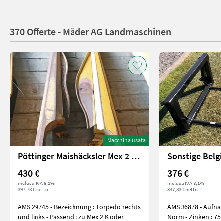
370 Offerte - Mäder AG Landmaschinen
Macchina usata
Pöttinger Maishäcksler Mex 2 Ersatzteil
430 €
376 €
inclusa IVA 8,1%
inclusa IVA 8,1%
397,78 € netto
347,83 € netto
AMS 29745 - Bezeichnung : Torpedo rechts
AMS 36878 - Aufna
und links - Passend : zu Mex 2 K oder
Norm - Zinken : 7