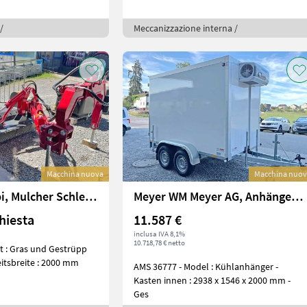
/
Meccanizzazione interna /
Macchina nuova
Macchina nuo
Sonstige Seppi, Mulcher Schlegel S7 avs 200
Meyer WM Meyer AG, Anhänger Auto AZKF 2730/155 Kühlanh
chiesta
11.587 €
inclusa IVA 8,1%
10.718,78 € netto
t : Gras und Gestrüpp
eitsbreite : 2000 mm
AMS 36777 - Model : Kühlanhänger -
Kasten innen : 2938 x 1546 x 2000 mm -
Ges