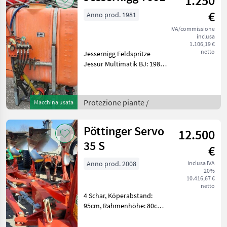
1.250
€
Anno prod. 1981
IVA/commissione
inclusa
1.106,19 €
netto
Jessernigg Feldspritze
Jessur Multimatik BJ: 1981
12m 700l 4 Teilbreiten
Beleuchtung mechanische
Klappung Gelenkwelle
Protezione piante /
Macchina usata
Überprüfung gültig bis
03.2027 ---- Privatverka
Pöttinger Servo
12.500
35 S
€
Anno prod. 2008
inclusa IVA
20%
10.416,67 €
netto
4 Schar, Köperabstand:
95cm, Rahmenhöhe: 80cm,
46W Körperform,
Scheibenseche,