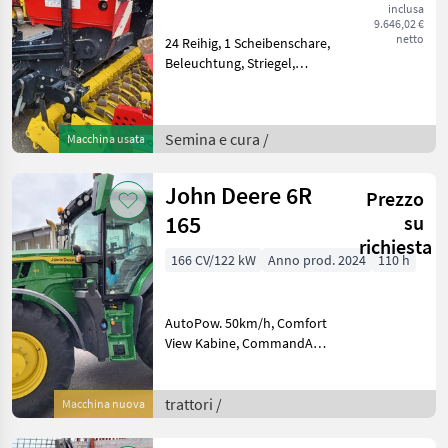
inclusa
9.646,02 €
netto
24 Reihig, 1 Scheibenschare,
Beleuchtung, Striegel,
elektr.
Fahrgassenschaltung, Spur
2, 10m, 3 Reihen Vomeri
Semina e cura /
Macchina usata
monodisco, Convenzionale,
Comando elettronico per
controll
John Deere 6R
Prezzo
165
su
richiesta
166 CV/122 kW
Anno prod. 2024
110 h
AutoPow. 50km/h, Comfort
View Kabine, CommandARM
mit Command PRO und
Smartphone Halterung,
Kabinenfederung, Prem.
trattori /
Macchina nuova
Sitz, Spiegel komplett
elektrisch, 6, 5 Touch Radio,