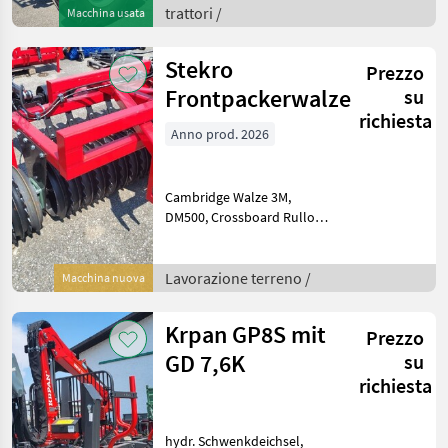
trattori /
Macchina usata
540/540E/1000/1000E,
Powershuttle,
ZwischachsZSG, Hydr
Stekro
Prezzo
Frontpackerwalze
su
richiesta
Anno prod. 2026
Cambridge Walze 3M,
DM500, Crossboard Rullo
Cambridge, : Rullo
Cambridge Lavorazione
terreno Rulli agricoli/rulli
Lavorazione terreno /
Macchina nuova
packer
Krpan GP8S mit
Prezzo
GD 7,6K
su
richiesta
hydr. Schwenkdeichsel,