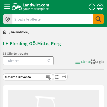
Sfoglia le offerte
/
Rivenditore
/
LH Eferding-OÖ.Mitte, Perg
35 Offerte trovate
Elenco
Griglia
Filtri