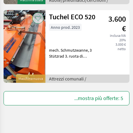
Ruote/pneumatici/cerchioni /
Ruote/pneumatici/cerchioni
Ruote per
Tuchel ECO 520
3.600
€
Anno prod. 2023
inclusa IVA
20%
3.000 €
netto
mech. Schmutzwanne, 3
Stützrad 3. ruota di
supporto, Vano di raccolta
sporco: Scarico meccanico,
Attacco: Attacco anteriore e
Attrezzi comunali /
Macchina nuova
posteriore, Forza motrice
spazzatrice: Mo
...mostra più offerte: 5