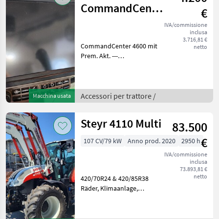
CommandCenter
€
4600
IVA/commissione
inclusa
3.716,81 €
CommandCenter 4600 mit
netto
Prem. Akt. ---
PRIVATVERKAUF Accessori
per trattore Guida/GPS
Accessori per trattore /
Macchina usata
Steyr 4110 Multi
83.500
€
107 CV/79 kW
Anno prod. 2020
2950 h
IVA/commissione
inclusa
73.893,81 €
netto
420/70R24 & 420/85R38
Räder, Klimaanlage,
Heizung, EHR, 4DW ZSG, gef.
Vorderachse & Kabine, DL,
40km/h,