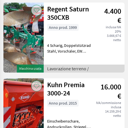
Regent Saturn
4.400
350CXB
€
Anno prod. 1999
inclusa IVA
20%
3.666,67 €
netto
4 Scharig, Doppelstützrad
Stahl, Vorschäler, EW
Zylinder, RH 80cm,
Körperabstand 95cm,
Anlagenschoner hinten
Lavorazione terreno /
Macchina usata
Aratro reversibile idraulico,
Numero di vomeri: 4
Kuhn Premia
16.000
vomeri,
3000-24
€
Anno prod. 2015
IVA/commissione
inclusa
14.159,29 €
netto
Einscheibenschare,
Andruckrollen, Striegel,