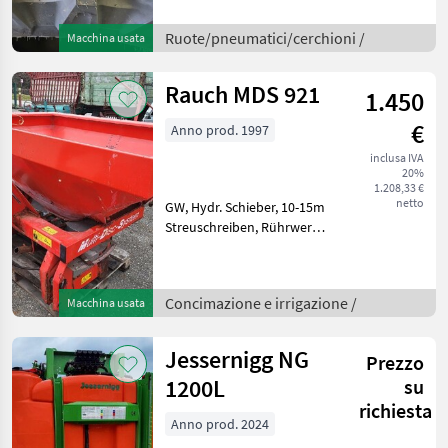
Ruote/pneumatici/cerchioni /
Macchina usata
Rauch MDS 921
1.450
€
Anno prod. 1997
inclusa IVA
20%
1.208,33 €
netto
GW, Hydr. Schieber, 10-15m
Streuschreiben, Rührwerk,
800l Spandiconcime a
doppio disco, Azionamento
idraulico, : Spandiconcime a
Concimazione e irrigazione /
Macchina usata
doppio disco Concimazione
e irrigazio
Jessernigg NG
Prezzo
1200L
su
richiesta
Anno prod. 2024