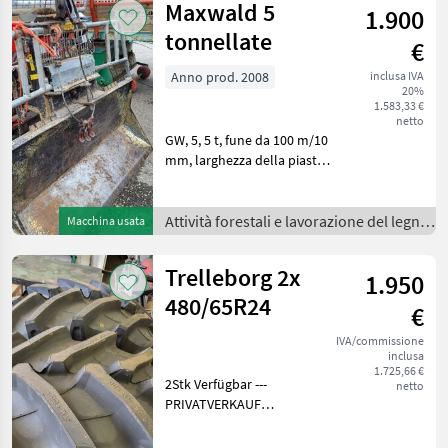
Maxwald 5
1.900
tonnellate
€
Anno prod. 2008
inclusa IVA
20%
1.583,33 €
netto
GW, 5, 5 t, fune da 100 m/10
mm, larghezza della piastra
1, 52 cm, Prestazione della
trazione: 5, 5 tonnellate
Attività forestali e
Attività forestali e lavorazione del legno
Macchina usata
lavorazione del legno
/
Verricelli a
Trelleborg 2x
1.950
480/65R24
€
IVA/commissione
inclusa
1.725,66 €
2Stk Verfügbar ---
netto
PRIVATVERKAUF
Ruote/pneumatici/cerchioni
Ruote per trattore