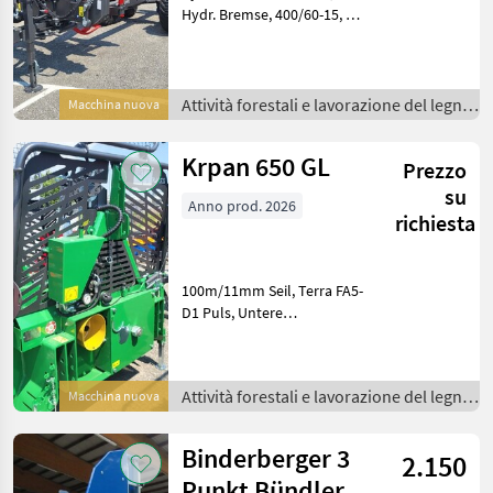
Hydr. Bremse, 400/60-15, 5
Forsträder,
Mittenanhängung, Zugöse
dm 40 fix, mech. Stützfuß,
Verlängerung der
Attività forestali e lavorazione del legno
Macchina nuova
Ladefläche, LED
/
Beleuchtung, Rungenp
Krpan 650 GL
Prezzo
su
Anno prod. 2026
richiesta
100m/11mm Seil, Terra FA5-
D1 Puls, Untere
Umlenkrolle,
Motorsägenhalterung
schwenkbar,
Attività forestali e lavorazione del legno
Macchina nuova
Kanisterhalterung Bobina
/
ingresso della corde:
Bobina ingresso della corde
Binderberger 3
2.150
s
Punkt Bündler