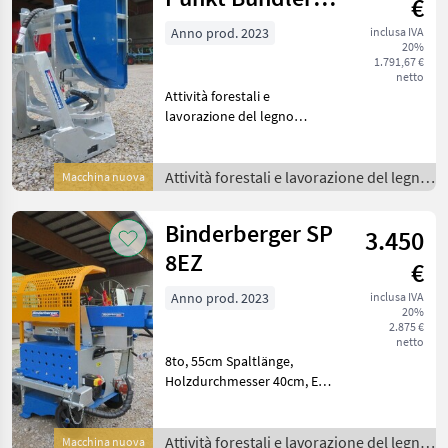
€
ECO FIX
Anno prod. 2023
inclusa IVA
20%
1.791,67 €
netto
Attività forestali e
lavorazione del legno
Fascinatrici per tronchi
Attività forestali e lavorazione del legno
Macchina nuova
/
Binderberger SP
3.450
8EZ
€
Anno prod. 2023
inclusa IVA
20%
2.875 €
netto
8to, 55cm Spaltlänge,
Holzdurchmesser 40cm, E-
Motor 4kW/400V/16A,
Aufsteckpumpe 440U/min,
4x Spaltkreuz, mech.
Attività forestali e lavorazione del legno
Macchina nuova