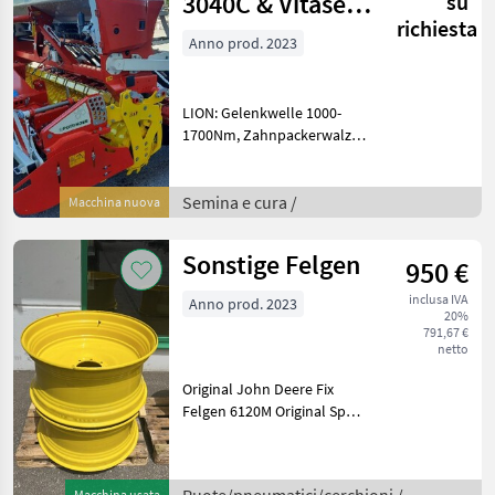
3040C & Vitasem
su
richiesta
M3000DD
Anno prod. 2023
LION: Gelenkwelle 1000-
1700Nm, Zahnpackerwalze
500-3000 beschichet,
Anbausatz Vitasem M, Hydr.
Oberlenker ---- VITASEM:
Semina e cura /
Macchina nuova
Doppelscheibenschare 24
Reihen/12, 5cm, Compas
Sonstige Felgen
950 €
inclusa IVA
Anno prod. 2023
20%
791,67 €
netto
Original John Deere Fix
Felgen 6120M Original Spur
ca. 1, 8 m Hinten: 540/65R38
AW 1664mm, 221/275/8 - 22
----- PRIVATVERKAUF
Macchina usata