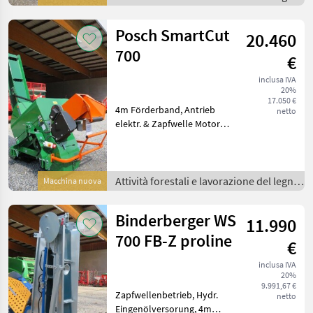
Höhenverstllung,
/
Transportwagen, -----
Posch SmartCut
20.460
Lagerabverkauf
700
€
inclusa IVA
20%
17.050 €
4m Förderband, Antrieb
netto
elektr. & Zapfwelle Motore
elettrico, Albero cardanico,
Sega circolare a nastro
trasportatore, : Sega
circolare a nastro
Attività forestali e lavorazione del legno
Macchina nuova
trasportatore Attiv
/
Binderberger WS
11.990
700 FB-Z proline
€
inclusa IVA
20%
9.991,67 €
Zapfwellenbetrieb, Hydr.
netto
Eingenölversorung, 4m