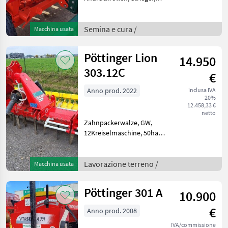
Beleuchtung, Rührwelle,
elektr.
Füllstandsüberwachung,
Semina e cura /
Macchina usata
elektr.
Fahrgassenschaltung, 24
Pöttinger Lion
14.950
Reihig, Spur 1, 80m, 800L
Saattank
303.12C
€
Anno prod. 2022
inclusa IVA
20%
12.458,33 €
netto
Zahnpackerwalze, GW,
12Kreiselmaschine, 50ha
Lavorazione terreno Erpici
Lavorazione terreno /
Macchina usata
Pöttinger 301 A
10.900
€
Anno prod. 2008
IVA/commissione