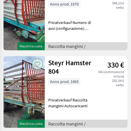
398,23 €
Anno prod. 1970
netto
Privatverkauf Numero di
assi (configurazione):
Monoasse, Cartellino del
prezzo, Cofano posteriore
Raccolta mangimi
Raccolta mangimi /
Macchina usata
Autocaricanti
Steyr Hamster
330 €
804
IVA/commissione
inclusa
292,04 €
Anno prod. 1965
netto
Privatverkauf Raccolta
mangimi Autocaricanti
Raccolta mangimi /
Macchina usata