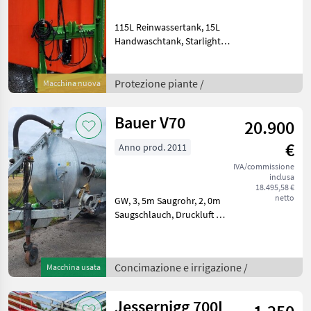
115L Reinwassertank, 15L
Handwaschtank, Starlight
Gestänge 12m / 15m
Absperrbar, IDK 12004
Düsen, Bravo 400 ohne
Protezione piante /
Macchina nuova
GPS, Hydr.
Vorwahlschaltung
Bauer V70
20.900
li/re/höhe, GW Einspüls
€
Anno prod. 2011
IVA/commissione
inclusa
18.495,58 €
netto
GW, 3, 5m Saugrohr, 2, 0m
Saugschlauch, Druckluft mit
ALB, B83 Kompressor,
Blindflasch hinten links &
vorne rechts,
Concimazione e irrigazione /
Macchina usata
Schnellkuppler 6` vorne
links, Obenanhängung. 7
Jessernigg 700L