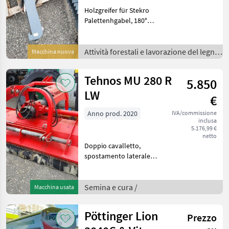
Holzgreifer für Stekro
Palettenhgabel, 180°
Öffnungsweite Attività
forestali e lavorazione del
legno Pinze per tronchi
Attività forestali e lavorazione del legno
Macchina nuova
/
Tehnos MU 280 R
5.850
LW
€
Anno prod. 2020
IVA/commissione
inclusa
5.176,99 €
netto
Doppio cavalletto,
spostamento laterale
idraulico da 58 cm, tendina
a catena con protezione in
gomma, 750 giri/min,
Semina e cura /
Macchina usata
martelli Tipo di martello:
Mazza per trincia, Ruot
Pöttinger Lion
Prezzo