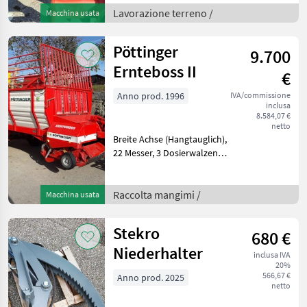
Doppelstastrad STAHL,
Lavorazione terreno /
Macchina usata
Anlagenschoner hinten
Aratro reversibile idraulico,
Pöttinger
9.700
Numero di vome
Ernteboss II
€
Anno prod. 1996
IVA/commissione
inclusa
8.584,07 €
netto
Breite Achse (Hangtauglich),
22 Messer, 3 Dosierwalzen,
18 M3 nach DIN, 28 M3 bei
mittlerer Pressung, alles
Hydraulisch, sehr schöner
Raccolta mangimi /
Macchina usata
Zustand Numero di assi (co
Stekro
680 €
Niederhalter
inclusa IVA
20%
566,67 €
Anno prod. 2025
netto