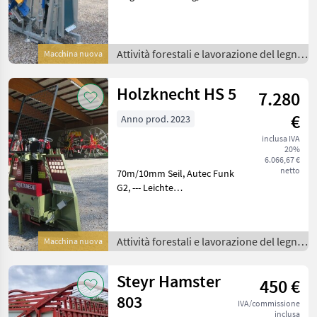
Förderband, automatisch-
hydr. Wippe, Mengenteiler
für einstellbare
Wippengeschwindigkeit
Attività forestali e lavorazione del legno
Macchina nuova
Albero cardanico, Sega
/
circola
Holzknecht HS 5
7.280
€
Anno prod. 2023
inclusa IVA
20%
6.066,67 €
netto
70m/10mm Seil, Autec Funk
G2, --- Leichte
Abwitterungsspuren ---
Lagerabverkauf Griglia di
protezione, Prestazione
Attività forestali e lavorazione del legno
Macchina nuova
della trazione: 5 tonnellate,
/
Comando elettroidraul
Steyr Hamster
450 €
803
IVA/commissione
inclusa