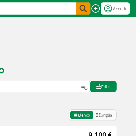
Accedi
o
Filtri
Elenco
Griglia
9.100 €