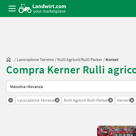
/
Lavorazione Terreno
/
Rulli Agricoli/rulli Packer
/
Kerner
Compra Kerner Rulli agrico
Ecco come viene ordinato su Landwirt.com
x
x
x
x
Lavorazione Terreno
Rulli Agricoli Rulli Packer
Kerner