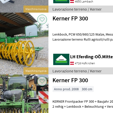
4650 Lambach
Lavorazione terreno / Kerner
Macchina nuova
Kerner FP 300
Lenkbock, PCW 650/660/125 Walze, Messeregge 2 reihig, Beleuchtung
Lavorazione terreno Rulli agricoli/rulli 
LH Eferding-OÖ.Mitte
4716 Hofkirchen
Lavorazione terreno / Kerner
Macchina nuova
Kerner FP 300
Anno prod. 2008
300 cm
KERNER Frontpacker FP 300 + Baujahr 2
2 reihig + Lenkbock + Beleuchtung + Ver
erneuert + ohne Druckluftkess