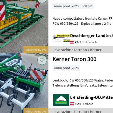
Anno prod. 2025
300 cm
Nuovo compattatore frontale Kerner FP 300 - Telaio di sterzo - Rullo
PCW 650/550/125 - Erpice a lame a 2 file 
frontale, Illuminazione, : Packe
Deschberger Landte
4973 Senftenbach
Lavorazione terreno / Kerner
Macchina nuova
Kerner Toron 300
Anno prod. 2026
Lenkbock, ICW 650/550/125 Walze, Federzinkenegge 2 Reihig, Hydr.
Tiefenverstellung für Vorsatz, Beleuchtung, 269kg Zusatzgewicht
Packer frontale, Illuminazione, : Pac
LH Eferding-OÖ.Mitt
4650 Lambach
Lavorazione terreno / Kerner
Macchina nuova