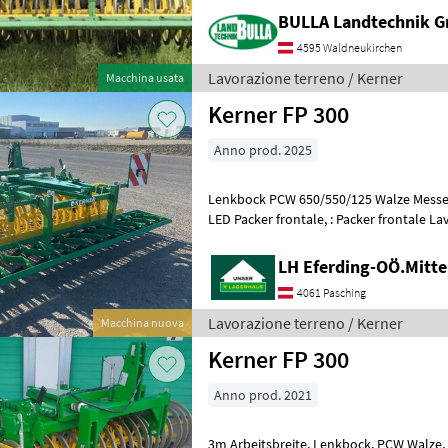
BULLA Landtechnik 
4595 Waldneukirchen
Lavorazione terreno / Kerner
Macchina usata
Kerner FP 300
Anno prod. 2025
Lenkbock PCW 650/550/125 Walze Messer
LED Packer frontale, : Packer frontale Lavorazione terreno Rulli
agricoli/rulli packer
LH Eferding-OÖ.Mitte
4061 Pasching
Lavorazione terreno / Kerner
Macchina nuova
Kerner FP 300
Anno prod. 2021
3m Arbeitsbreite, Lenkbock, PCW Walze, 2 reihige Messeregge,