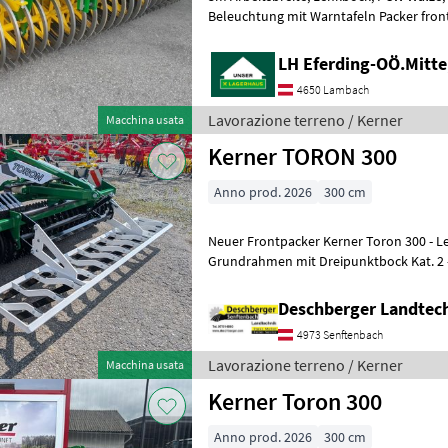
Beleuchtung mit Warntafeln Packer frontale, I
frontale Lavorazione terreno Rulli ag
LH Eferding-OÖ.Mitt
4650 Lambach
Lavorazione terreno / Kerner
Macchina usata
Kerner TORON 300
Anno prod. 2026
300 cm
Neuer Frontpacker Kerner Toron 300 - Le
Grundrahmen mit Dreipunktbock Kat. 2 -
Zusatzgewichte - zentral einstellbare M
Deschberger Landte
4973 Senftenbach
Lavorazione terreno / Kerner
Macchina usata
Kerner Toron 300
Anno prod. 2026
300 cm