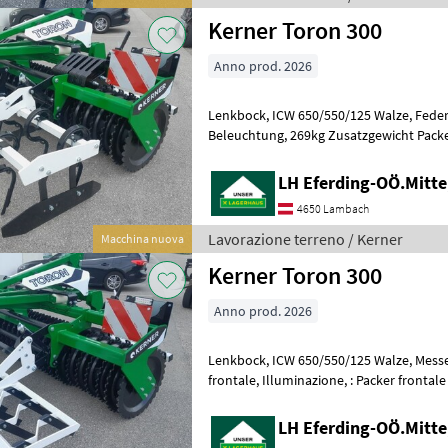
Kerner Toron 300
Anno prod. 2026
Lenkbock, ICW 650/550/125 Walze, Federzinkenegge 2 Reihig,
Beleuchtung, 269kg Zusatzgewicht Packer frontale, Illuminazione, :
Packer frontale Lavorazione terreno Rul
LH Eferding-OÖ.Mitt
4650 Lambach
Lavorazione terreno / Kerner
Macchina nuova
Kerner Toron 300
Anno prod. 2026
Lenkbock, ICW 650/550/125 Walze, Messeregge, Beleuchtung Packer
frontale, Illuminazione, : Packer frontale Lavorazione terreno Rulli
agricoli/rulli packer
LH Eferding-OÖ.Mitt