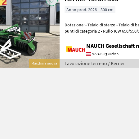
Anno prod. 2026
300 cm
Dotazione: - Telaio di sterzo - Telaio di base robusto con attacco a tre
punti di categoria 2 - Rullo ICW 650/550/
centralmente tra gli anell
MAUCH Gesellschaft m
5274 Burgkirchen
Lavorazione terreno / Kerner
Macchina nuova