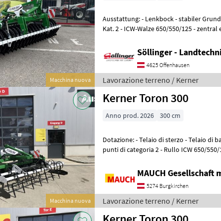
Ausstattung: - Lenkbock - stabiler Gru
Kat. 2 - ICW-Walze 650/550/125 - zentral
den Walzenringen - Federz
Söllinger - Landtech
4625 Offenhausen
Lavorazione terreno / Kerner
Macchina nuova
Kerner Toron 300
Anno prod. 2026
300 cm
Dotazione: - Telaio di sterzo - Telaio di base robusto con attacco a tre
punti di categoria 2 - Rullo ICW 650/550/
centralmente tra gli anell
MAUCH Gesellschaft m
5274 Burgkirchen
Lavorazione terreno / Kerner
Macchina nuova
Kerner Toron 300