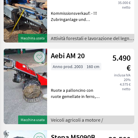
35.000 €
netto
Kommissionsverkauf: - !!!
Zubringanlage und
Verladeförderband
sdraiato, : sdraiato Attività
forestali e lavorazione del
Attività forestali e lavorazione del legno
Macchina usata
legno Spaccalegna
/
Aebi AM 20
5.490
€
Anno prod. 2003
160 cm
inclusa IVA
20%
4.575 €
netto
Ruote a palloncino con
ruote gemellate in ferro,
travi AS da 160 cm. Vi
preghiamo di comunicarci
la vostra visita per telefono
Veicoli agricoli a motore /
Macchina usata
o via e-mail, in modo da
potervi riser
Stepa M5090B