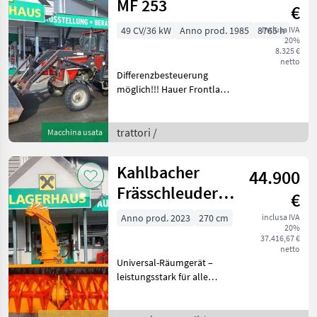
MF 253
€
49 CV/36 kW
Anno prod. 1985
8765 h
inclusa IVA
20%
8.325 €
netto
Differenzbesteuerung
möglich!!! Hauer Frontlader
mit Schaufel,
Mittelauskippzylinder,
Hydraulische Lenkung Wir
trattori /
Macchina usata
bitten telefonisch oder per
Mail Ihren Besuch bekannt
Kahlbacher
44.900
Frässchleuder
€
KFS 850/2700
Anno prod. 2023
270 cm
inclusa IVA
20%
37.416,67 €
netto
Universal-Räumgerät –
leistungsstark für alle
Schneearten, vom Matsch
bis zum Eis. Robustes