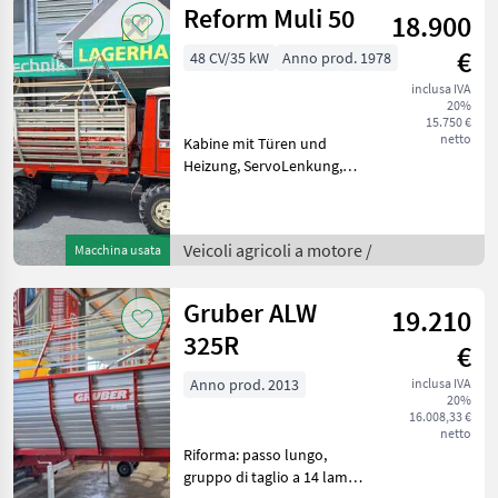
Reform Muli 50
18.900
Wir bitten t
€
48 CV/35 kW
Anno prod. 1978
inclusa IVA
20%
15.750 €
netto
Kabine mit Türen und
Heizung, ServoLenkung,
Hydr. Kratzboden und Pick-
Up, Ladewagen und
Miststreuer Wir bitten
Veicoli agricoli a motore /
Macchina usata
telefonisch oder per Mail
Ihren Besuch
bekanntzugeben
Gruber ALW
19.210
325R
€
Anno prod. 2013
inclusa IVA
20%
16.008,33 €
netto
Riforma: passo lungo,
gruppo di taglio a 14 lame,