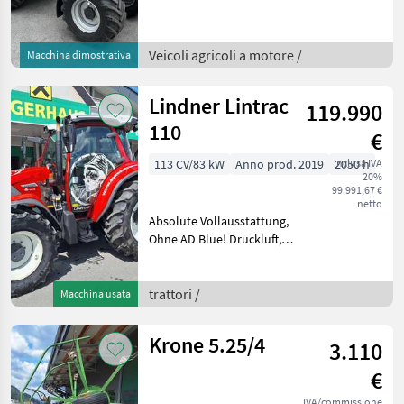
Motor V2403-CR-T- 48, 6 kW
(66 PS)Ausstattung:-
Heckgewicht-Endplatte-
Veicoli agricoli a motore /
Macchina dimostrativa
Abschleppkupplung-
Koffergewicht- breiter
Lindner Lintrac
119.990
110
€
113 CV/83 kW
Anno prod. 2019
inclusa IVA
2050 h
20%
99.991,67 €
netto
Absolute Vollausstattung,
Ohne AD Blue! Druckluft,
Fronthyfraulik mit
Frontzapfwelle, Frontlader
Hauer XB 90,
trattori /
Macchina usata
Leichtgutschaufel,
Palettengabel,
Krone 5.25/4
3.110
Schneeketten Wir bit
€
IVA/commissione