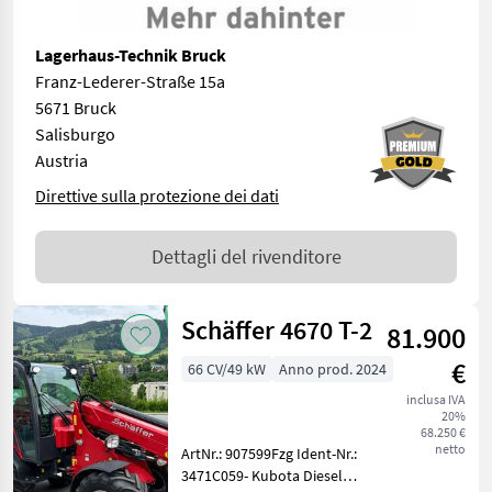
Lagerhaus-Technik Bruck
Franz-Lederer-Straße 15a
5671 Bruck
Salisburgo
Austria
Direttive sulla protezione dei dati
Dettagli del rivenditore
Schäffer 4670 T-2
81.900
€
66 CV/49 kW
Anno prod. 2024
inclusa IVA
20%
68.250 €
netto
ArtNr.: 907599Fzg Ident-Nr.:
3471C059- Kubota Diesel