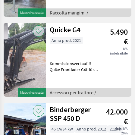
lubrificazione automatica,
chiusura a 2 lame. Vi
preghiamo di comunicarci
Raccolta mangimi /
Macchina usata
la vostra visita per telefono
o via e-mai
Quicke G4
5.490
€
Anno prod. 2021
IVA
indetraibile
Kommissionsverkauf!!! -
Quike Frontlader G4L für
Valtra Traktoren
Euroaufnahme,
Hydraulische Verriegelung,
Accessori per trattore /
Macchina usata
3er Steuerkreis,
Beleuchtung Cilindro di
sollevamento: D
Binderberger
42.000
SSP 450 D
€
46 CV/34 kW
Anno prod. 2012
2129 h
inclusa IVA
20%