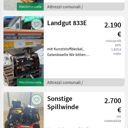
einer Probefahrt für Sie zu
Attrezzi comunali /
Macchina usata
reservieren. Das Ver
Landgut 833E
2.190
€
inclusa IVA
20%
mit Kunststoffdeckel,
1.825 €
netto
Gelenkwelle Wir bitten
telefonisch oder per Mail
Ihren Besuch
bekanntzugeben, um
ausreichend Zeit für die
Attrezzi comunali /
Macchina usata
Beratung und eventuell
einer Probefah
Sonstige
2.700
Spillwinde
€
IVA
indetraibile