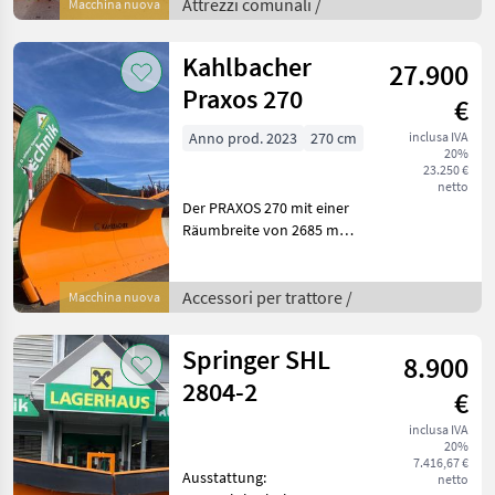
Frässchleudersystem mit
Attrezzi comunali /
Macchina nuova
großer Wurfweite und
optimaler
Kahlbacher
27.900
Leistungsausbeute.
Praxos 270
€
Anno prod. 2023
270 cm
inclusa IVA
20%
23.250 €
netto
Der PRAXOS 270 mit einer
Räumbreite von 2685 mm,
4-schariger Schneepflug mit
verwindungssteifem
Doppelrohrrahmen. Rechte
Accessori per trattore /
Macchina nuova
Außenschar hochgezogen.
Überlastsicherung i
Springer SHL
8.900
2804-2
€
inclusa IVA
20%
7.416,67 €
Ausstattung:
netto