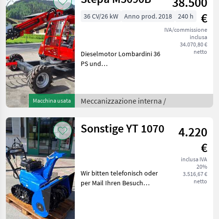
38.500
€
36 CV/26 kW
Anno prod. 2018
240 h
IVA/commissione
inclusa
34.070,80 €
netto
Dieselmotor Lombardini 36
PS und
Elektromotorantrieb
kombiniert,
Grundfahrrahmen A 4P, 2
Meccanizzazione interna /
Macchina usata
Schwenkmotoren,
Schwenkbremse,
Verstärkter Fahrantrieb,
Sonstige YT 1070
4.220
Ölkühler, 3 FachTele
€
inclusa IVA
20%
Wir bitten telefonisch oder
3.516,67 €
netto
per Mail Ihren Besuch
bekanntzugeben, um
ausreichend Zeit für die
Beratung und eventuell