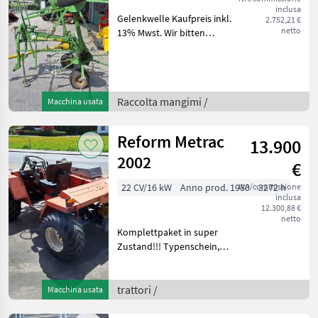
inclusa
Gelenkwelle Kaufpreis inkl.
2.752,21 €
netto
13% Mwst. Wir bitten
telefonisch oder per Mail
Ihren Besuch
bekanntzugeben, um
ausreichend Zeit für die
Raccolta mangimi /
Macchina usata
Beratung und eventuell
einer Prob
Reform Metrac
13.900
2002
€
22 CV/16 kW
Anno prod. 1980
IVA/commissione
3272 h
inclusa
12.300,88 €
netto
Komplettpaket in super
Zustand!!! Typenschein,
Doppelmessermähwerk mit
res. garn. Bandrechen
Reform 3 Reihig,
trattori /
Macchina usata
Lombardini Motor
Kaufpreis inkl. 13% Mwst.