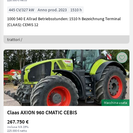
228.000 € netto
445 CV/327 kW
Anno prod. 2023
1510 h
1000 540 E Allrad Betriebsstunden: 1510 h Bezeichnung Terminal
(CLAAS): CEMIS 12
trattori /
Macchina usata
Claas AXION 960 CMATIC CEBIS
267.750 €
inclusa IVA 19%
225.000 € netto