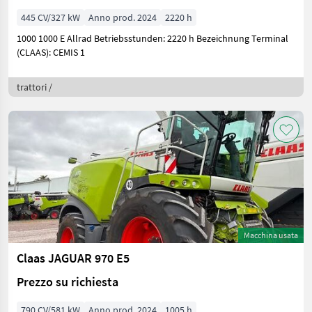
445 CV/327 kW
Anno prod. 2024
2220 h
1000 1000 E Allrad Betriebsstunden: 2220 h Bezeichnung Terminal
(CLAAS): CEMIS 1
trattori /
Macchina usata
Claas JAGUAR 970 E5
Prezzo su richiesta
790 CV/581 kW
Anno prod. 2024
1005 h